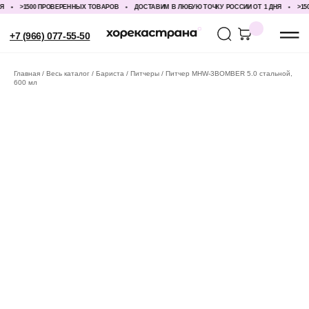
>1500 ПРОВЕРЕННЫХ ТОВАРОВ
ДОСТАВИМ В ЛЮБУЮ ТОЧКУ РОССИИ ОТ 1 ДНЯ
>1500
+7 (966) 077-55-50
Главная
Весь каталог
Бариста
Питчеры
Питчер MHW-3BOMBER 5.0 стальной,
600 мл