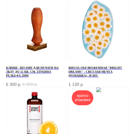
Если у вас есть вопросы по ассортименту или
нужна консультация — оставьте свои контакты, мы
свяжемся с вами
+7
ОТПРАВИТЬ
КЛИШЕ, ШТАМП ДЛЯ ПЕЧАТИ НА
ВИОЛА ОБЕЗВОЖЕННАЯ "BRIGHT
ЛЬДУ ДО 12 КВ. СМ. ГЛУБИНА
DREAMS" - СВЕТЛАЯ МЕЧТА
Отправляя форму, вы соглашаетесь
с Политикой
конфиденциальности и обработки персональных данных
РЕЛЬЕФА 2ММ
(РОМАШКА), 30 ШТ.
6 300
р.
6 950
р.
1 130
р.
кратно
упаковке
ПЕРЕД ПОСЕЩЕНИЕМ ОФИСА, ПОЖАЛУЙСТА,
СВЯЖИТЕСЬ С НАМИ
+7 (966) 077-55-50
Г. МОСКВА, ДЕРБЕНЕВСКАЯ