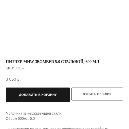
ПИТЧЕР MHW-3BOMBER 5.0 СТАЛЬНОЙ, 600 МЛ
SKU:
03157
3 050
р.
КУПИТЬ В 1 КЛИК
ДОБАВИТЬ В КОРЗИНУ
Молочник из нержавеющей стали.
С ЭТИМ ТОВАРОМ ПОКУПАЮТ
Объем 600мл. 5.0
- Флагманская модель питчера от профессионалов кофейных