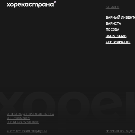
БАРНЫЙ ИНВЕНТАРЬ
БАРИСТА
ПОСУДА
ЭКСКЛЮЗИВ
СЕРТИФИКАТЫ
ИП ПЕРЕСАДА ЮЛИЯ АНАТОЛЬЕВНА
ИНН 760805850128
ОГРНИП 324762700000852
© 2025 ВСЕ ПРАВА ЗАЩИЩЕНЫ
ПОЛИТИКА КОНФИДЕНЦИАЛЬНОСТ
Этот сайт использует файлы cookie. Продолжая
OK
использовать его, вы соглашаетесь
с нашей
Политикой конфиденциальности.