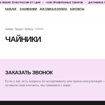
ЛЮБУЮ ТОЧКУ РОССИИ ОТ 1 ДНЯ
>1500 ПРОВЕРЕННЫХ ТОВАРОВ
ДОСТАВИМ В ЛЮ
КАТАЛОГ
О КОМПАНИИ
ДОСТАВКА И ОПЛАТА
КОНТАКТЫ
Главная
/
Каталог
/
Бариста
/ Чайники
ЧАЙНИКИ
ЗАКАЗАТЬ ЗВОНОК
Если у вас есть вопросы по ассортименту или нужна консультация —
оставьте свои контакты, мы свяжемся с вами
КАТАЛОГ