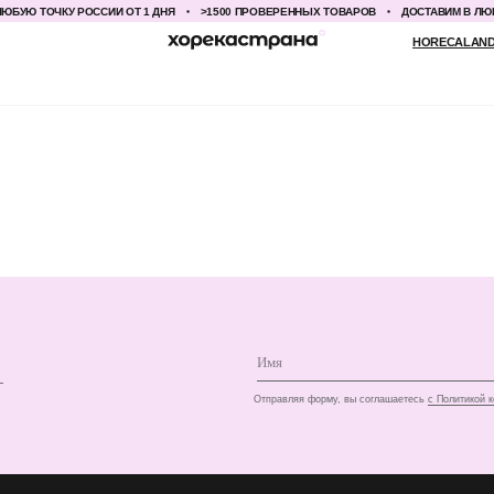
БУЮ ТОЧКУ РОССИИ ОТ 1 ДНЯ
>1500 ПРОВЕРЕННЫХ ТОВАРОВ
ДОСТАВИМ В ЛЮБУ
HORECALAND@YANDEX.RU
+7
+7
Отправляя форму, вы соглашаетесь
с Политикой конфиденциальности и об
КЛИЕНТАМ