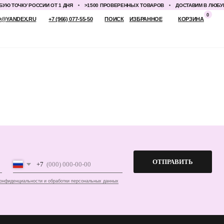
Ю ТОЧКУ РОССИИ ОТ 1 ДНЯ
>1500 ПРОВЕРЕННЫХ ТОВАРОВ
ДОСТАВИМ В ЛЮБУЮ 
0
 (966) 077-55-50
ПОИСК
ИЗБРАННОЕ
КОРЗИНА
ОТПРАВИТЬ
работки персональных данных
ПЕРЕД ПОСЕЩЕНИЕМ ОФИСА, ПОЖАЛУЙСТА, СВЯЖИТЕСЬ С НАМИ