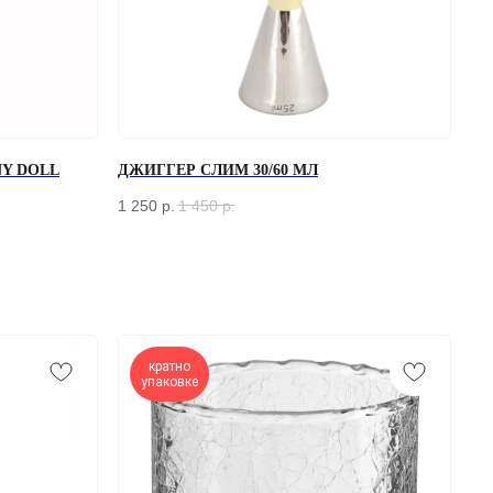
Y DOLL
ДЖИГГЕР СЛИМ 30/60 МЛ
1 250
р.
1 450
р.
кратно
упаковке