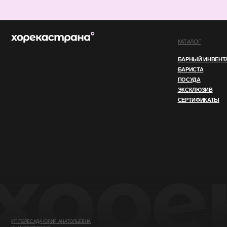
ИП ПЕРЕСАДА ЮЛИЯ АНАТОЛЬЕВНА
ИНН 760805850128
ОГРНИП 324762700000852
© 2025 ВСЕ ПРАВА ЗАЩИЩЕНЫ
ПОЛИТИКА КОНФИДЕНЦИАЛЬНОСТ
Этот сайт использует файлы cookie. Продолжая
OK
использовать его, вы соглашаетесь
с нашей
Политикой конфиденциальности.