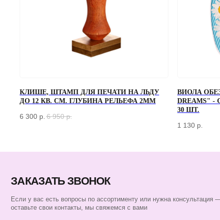
ЗАКАЗАТЬ ЗВОНОК
КЛИШЕ, ШТАМП ДЛЯ ПЕЧАТИ НА ЛЬДУ
ВИОЛА ОБЕ
ДО 12 КВ. СМ. ГЛУБИНА РЕЛЬЕФА 2ММ
DREAMS" -
Если у вас есть вопросы по ассортименту или нужна консультация —
30 ШТ.
оставьте свои контакты, мы свяжемся с вами
6 300
р.
6 950
р.
1 130
р.
КАТАЛОГ
БАРНЫЙ ИНВЕНТАРЬ
БАРИСТА
ПОСУДА
ЭКСКЛЮЗИВ
СЕРТИФИКАТЫ