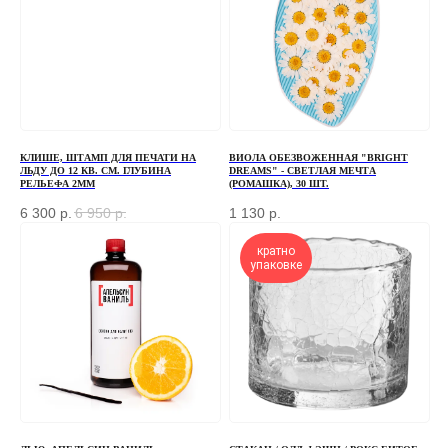
+7
ОТПРАВИТЬ
КЛИШЕ, ШТАМП ДЛЯ ПЕЧАТИ НА
ВИОЛА ОБЕЗВОЖЕННАЯ "BRIGHT
ЛЬДУ ДО 12 КВ. СМ. ГЛУБИНА
DREAMS" - СВЕТЛАЯ МЕЧТА
РЕЛЬЕФА 2ММ
(РОМАШКА), 30 ШТ.
Отправляя форму, вы соглашаетесь
с Политикой
конфиденциальности и обработки персональных данных
6 300
р.
6 950
р.
1 130
р.
кратно
упаковке
ПЕРЕД ПОСЕЩЕНИЕМ ОФИСА, ПОЖАЛУЙСТА,
СВЯЖИТЕСЬ С НАМИ
+7 (966) 077-55-50
Г. МОСКВА, ДЕРБЕНЕВСКАЯ
НАБЕРЕЖНАЯ, Д. 7, СТР. 2