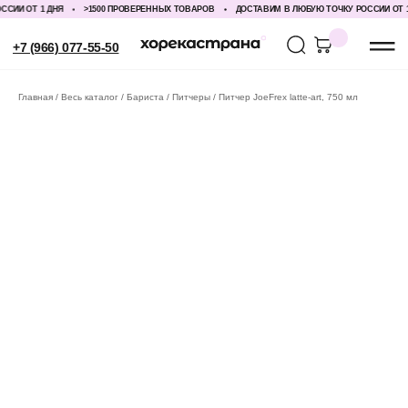
ИИ ОТ 1 ДНЯ
>1500 ПРОВЕРЕННЫХ ТОВАРОВ
ДОСТАВИМ В ЛЮБУЮ ТОЧКУ РОССИИ ОТ 1 Д
+7 (966) 077-55-50
Главная
Весь каталог
Бариста
Питчеры
Питчер JoeFrex latte-art, 750 мл