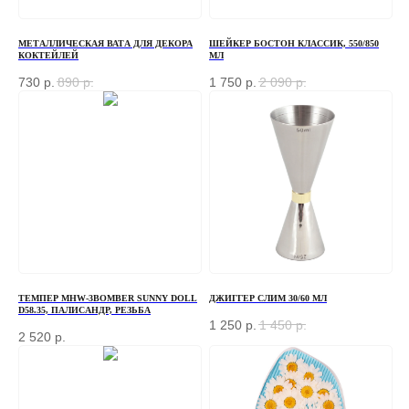
МЕТАЛЛИЧЕСКАЯ ВАТА ДЛЯ ДЕКОРА
ШЕЙКЕР БОСТОН КЛАССИК, 550/850
КОКТЕЙЛЕЙ
МЛ
730
р.
890
р.
1 750
р.
2 090
р.
ТЕМПЕР MHW-3BOMBER SUNNY DOLL
ДЖИГГЕР СЛИМ 30/60 МЛ
D58.35, ПАЛИСАНДР, РЕЗЬБА
1 250
р.
1 450
р.
2 520
р.
ЗАКАЗАТЬ ЗВОНОК
Если у вас есть вопросы по ассортименту или
нужна консультация — оставьте свои контакты, мы
свяжемся с вами