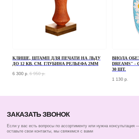
ЗАКАЗАТЬ ЗВОНОК
КЛИШЕ, ШТАМП ДЛЯ ПЕЧАТИ НА ЛЬДУ
ВИОЛА ОБЕ
ДО 12 КВ. СМ. ГЛУБИНА РЕЛЬЕФА 2ММ
DREAMS" -
Если у вас есть вопросы по ассортименту или нужна консультация —
30 ШТ.
оставьте свои контакты, мы свяжемся с вами
6 300
р.
6 950
р.
1 130
р.
КАТАЛОГ
БАРНЫЙ ИНВЕНТАРЬ
БАРИСТА
ПОСУДА
ЭКСКЛЮЗИВ
СЕРТИФИКАТЫ