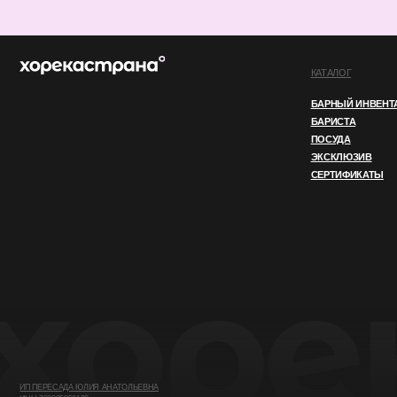
ИП ПЕРЕСАДА ЮЛИЯ АНАТОЛЬЕВНА
ИНН 760805850128
ОГРНИП 324762700000852
© 2025 ВСЕ ПРАВА ЗАЩИЩЕНЫ
ПОЛИТИКА КОНФИДЕНЦИАЛЬНОСТ
Этот сайт использует файлы cookie. Продолжая
OK
использовать его, вы соглашаетесь
с нашей
Политикой конфиденциальности.