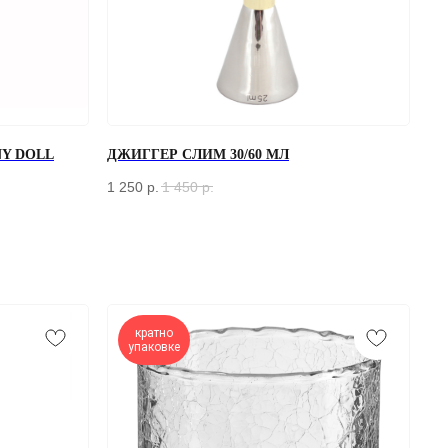
Y DOLL
ДЖИГГЕР СЛИМ 30/60 МЛ
1 250
р.
1 450
р.
кратно
упаковке