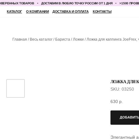
РЕННЫХ ТОВАРОВ
ДОСТАВИМ В ЛЮБУЮ ТОЧКУ РОССИИ ОТ 1 ДНЯ
>1500 ПРОВЕРЕ
КАТАЛОГ
О КОМПАНИИ
ДОСТАВКА И ОПЛАТА
КОНТАКТЫ
Главная
Весь каталог
Бариста
Ложки
Ложка для каппинга JoeFrex,
ЛОЖКА ДЛЯ К
SKU:
03250
630
р.
ДОБАВИТЬ
Элегантный а