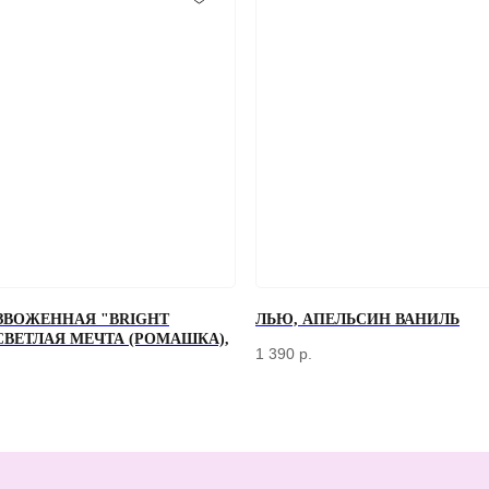
ЗВОЖЕННАЯ "BRIGHT
ЛЬЮ, АПЕЛЬСИН ВАНИЛЬ
+7
 СВЕТЛАЯ МЕЧТА (РОМАШКА),
1 390
р.
Отправляя форму, вы соглашаетесь
с Политикой конфиденциальности и об
КЛИЕНТАМ