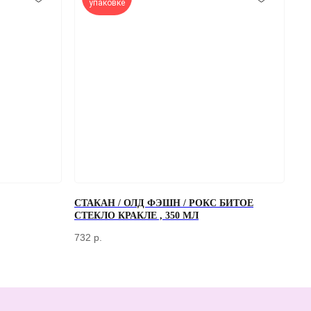
упаковке
ОТПРАВИТЬ
СТАКАН / ОЛД ФЭШН / РОКС БИТОЕ
СТЕКЛО КРАКЛЕ , 350 МЛ
работки персональных данных
732
р.
ПЕРЕД ПОСЕЩЕНИЕМ ОФИСА, ПОЖАЛУЙСТА, СВЯЖИТЕСЬ С НАМИ