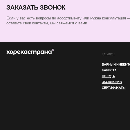
БАРНЫЙ ИНВЕНТАРЬ
БАРИСТА
ПОСУДА
ЭКСКЛЮЗИВ
СЕРТИФИКАТЫ
ИП ПЕРЕСАДА ЮЛИЯ АНАТОЛЬЕВНА
ИНН 760805850128
ОГРНИП 324762700000852
© 2025 ВСЕ ПРАВА ЗАЩИЩЕНЫ
ПОЛИТИКА КОНФИДЕНЦИАЛЬНОСТ
Этот сайт использует файлы cookie. Продолжая
OK
использовать его, вы соглашаетесь
с нашей
Политикой конфиденциальности.