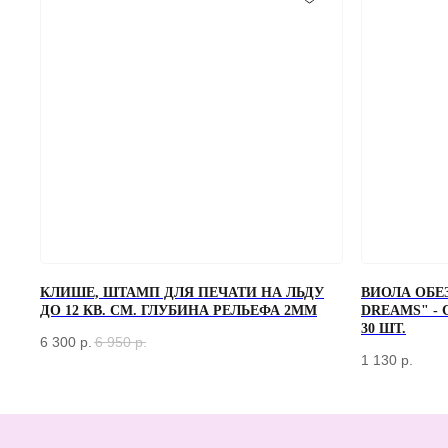
ЗАКАЗАТЬ ЗВОНОК
КЛИШЕ, ШТАМП ДЛЯ ПЕЧАТИ НА ЛЬДУ
ВИОЛА ОБЕ
ДО 12 КВ. СМ. ГЛУБИНА РЕЛЬЕФА 2ММ
DREAMS" -
Если у вас есть вопросы по ассортименту или нужна консультация —
оставьте свои контакты, мы свяжемся с вами
30 ШТ.
6 300
р.
6 950
р.
1 130
р.
КАТАЛОГ