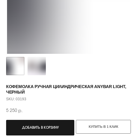
КОФЕМОЛКА РУЧНАЯ ЦИЛИНДРИЧЕСКАЯ ANYBAR LIGHT,
ЧЕРНЫЙ
SKU:
03193
5 250
р.
С ЭТИМ ТОВАРОМ ПОКУПАЮТ
КУПИТЬ В 1 КЛИК
ДОБАВИТЬ В КОРЗИНУ