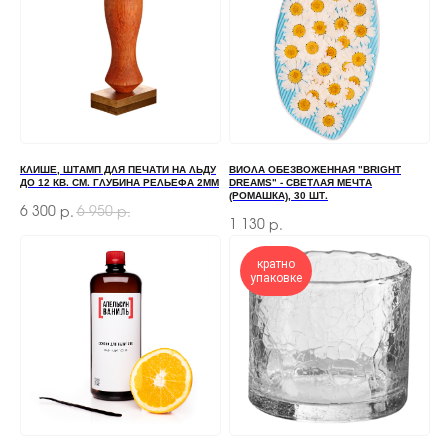
мы свяжемся с вами
+7
ОТПРАВИТЬ
КЛИШЕ, ШТАМП ДЛЯ ПЕЧАТИ НА ЛЬДУ
ВИОЛА ОБЕЗВОЖЕННАЯ "BRIGHT
ДО 12 КВ. СМ. ГЛУБИНА РЕЛЬЕФА 2ММ
DREAMS" - СВЕТЛАЯ МЕЧТА
(РОМАШКА), 30 ШТ.
Отправляя форму, вы соглашаетесь
с Политикой
6 300
6 950
р.
р.
конфиденциальности и обработки персональных данных
1 130
р.
кратно
упаковке
ПЕРЕД ПОСЕЩЕНИЕМ ОФИСА, ПОЖАЛУЙСТА,
СВЯЖИТЕСЬ С НАМИ
+7 (966) 077-55-50
Г. МОСКВА, ДЕРБЕНЕВСКАЯ
НАБЕРЕЖНАЯ, Д. 7, СТР. 2