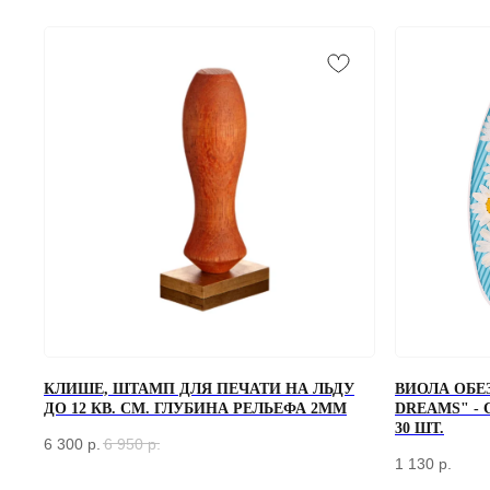
ЗАКАЗАТЬ ЗВОНОК
КЛИШЕ, ШТАМП ДЛЯ ПЕЧАТИ НА ЛЬДУ
ВИОЛА ОБЕ
Если у вас есть вопросы по ассортименту или нужна консультация —
ДО 12 КВ. СМ. ГЛУБИНА РЕЛЬЕФА 2ММ
DREAMS" -
оставьте свои контакты, мы свяжемся с вами
30 ШТ.
6 300
р.
6 950
р.
1 130
р.