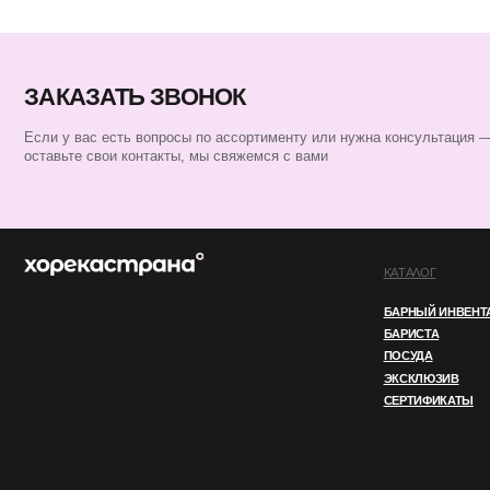
КАТАЛОГ
БАРНЫЙ ИНВЕНТАРЬ
БАРИСТА
ПОСУДА
ЭКСКЛЮЗИВ
СЕРТИФИКАТЫ
ИП ПЕРЕСАДА ЮЛИЯ АНАТОЛЬЕВНА
ИНН 760805850128
ОГРНИП 324762700000852
© 2025 ВСЕ ПРАВА ЗАЩИЩЕНЫ
ПОЛИТИКА КОНФИДЕНЦИАЛЬНОСТ
Этот сайт использует файлы cookie. Продолжая
OK
использовать его, вы соглашаетесь
с нашей
Политикой конфиденциальности.