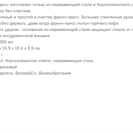
ресс изготовлен только из нержавеющей стали и боросиликатного ст
ку без пластика.
ичный и простой в очистке френч-пресс. Большая стеклянная ручка
обно держать, даже когда френч-пресс полон горячего кофе.
от ударов - основание из нержавеющей стали защищает стекло от 
в посудомоечной машине.
350 мл
16,9 х 10,4 х 8,9 см
 г
л: боросиликатное стекло, нержавеющая сталь
ирюзовый
дитель: Barista&Co, Великобритания