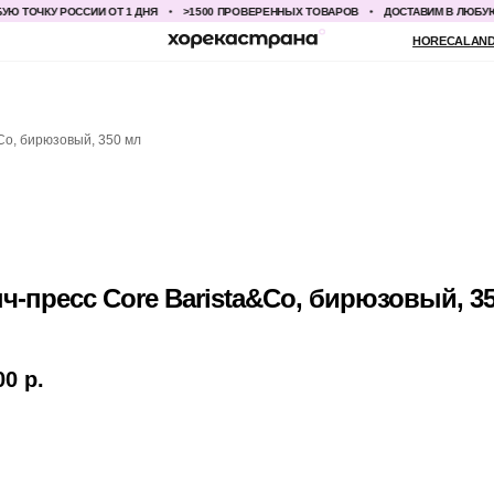
ЧКУ РОССИИ ОТ 1 ДНЯ
>1500 ПРОВЕРЕННЫХ ТОВАРОВ
ДОСТАВИМ В ЛЮБУЮ ТОЧК
HORECALAND@YANDEX.RU
+7
Co, бирюзовый, 350 мл
ч-пресс Core Barista&Co, бирюзовый, 3
00
р.
БАВИТЬ В КОРЗИНУ