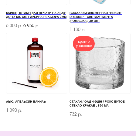
+7
КЛИШЕ, ШТАМП ДЛЯ ПЕЧАТИ НА ЛЬДУ
ВИОЛА ОБЕЗВОЖЕННАЯ "BRIGHT
ДО 12 КВ. СМ. ГЛУБИНА РЕЛЬЕФА 2ММ
DREAMS" - СВЕТЛАЯ МЕЧТА
(РОМАШКА), 30 ШТ.
ОТПРАВИТЬ
6 300
6 950
р.
р.
1 130
р.
Отправляя форму, вы соглашаетесь
с Политикой
конфиденциальности и обработки персональных данных
кратно
упаковке
ПЕРЕД ПОСЕЩЕНИЕМ ОФИСА, ПОЖАЛУЙСТА,
СВЯЖИТЕСЬ С НАМИ
+7 (966) 077-55-50
Г. МОСКВА, ДЕРБЕНЕВСКАЯ
НАБЕРЕЖНАЯ, Д. 7, СТР. 2
ЛЬЮ, АПЕЛЬСИН ВАНИЛЬ
СТАКАН / ОЛД ФЭШН / РОКС БИТОЕ
СТЕКЛО КРАКЛЕ , 350 МЛ
1 390
р.
732
TELEGRAM
р.
MAX