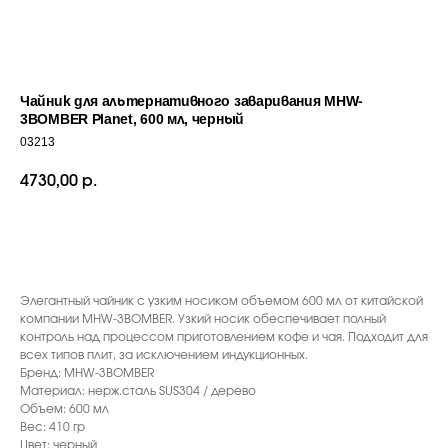
Чайник для альтернативного заваривания MHW-
3BOMBER Planet, 600 мл, черный
03213
4730,00
р.
ДОБАВИТЬ В КОРЗИНУ
С ЭТИМ ТОВАРОМ ПОКУПАЮТ
Элегантный чайник с узким носиком объемом 600 мл от китайской
компании MHW-3BOMBER. Узкий носик обеспечивает полный
контроль над процессом приготовлением кофе и чая. Подходит для
всех типов плит, за исключением индукционных.
Бренд: MHW-3BOMBER
Материал: нерж.сталь SUS304 / дерево
Объем: 600 мл
Вес: 410 гр
Цвет: черный