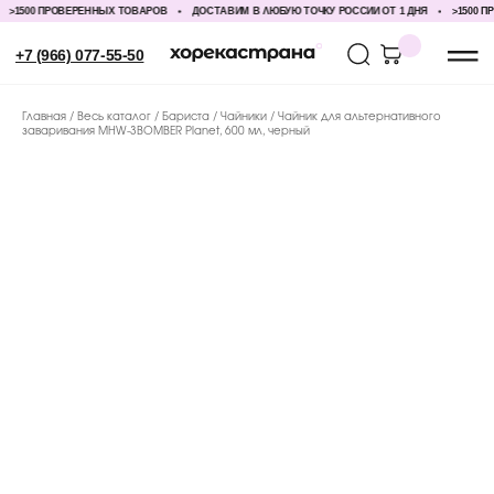
1500 ПРОВЕРЕННЫХ ТОВАРОВ
ДОСТАВИМ В ЛЮБУЮ ТОЧКУ РОССИИ ОТ 1 ДНЯ
>1500 ПРО
+7 (966) 077-55-50
Главная
Весь каталог
Бариста
Чайники
Чайник для альтернативного
заваривания MHW-3BOMBER Planet, 600 мл, черный