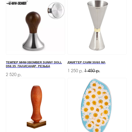
ТЕМПЕР MHW-3BOMBER SUNNY DOLL
ДЖИГГЕР СЛИМ 30/60 МЛ
D58.35, ПАЛИСАНДР, РЕЗЬБА
1 250
1 450
р.
р.
2 520
р.
ЗАКАЗАТЬ ЗВОНОК
Если у вас есть вопросы по ассортименту или
нужна консультация — оставьте свои контакты,
мы свяжемся с вами