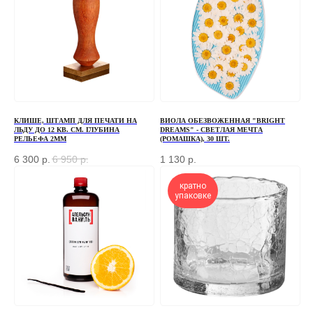
свяжемся с вами
+7
ОТПРАВИТЬ
КЛИШЕ, ШТАМП ДЛЯ ПЕЧАТИ НА
ВИОЛА ОБЕЗВОЖЕННАЯ "BRIGHT
ЛЬДУ ДО 12 КВ. СМ. ГЛУБИНА
DREAMS" - СВЕТЛАЯ МЕЧТА
РЕЛЬЕФА 2ММ
(РОМАШКА), 30 ШТ.
Отправляя форму, вы соглашаетесь
с Политикой
конфиденциальности и обработки персональных данных
6 300
р.
6 950
р.
1 130
р.
кратно
упаковке
ПЕРЕД ПОСЕЩЕНИЕМ ОФИСА, ПОЖАЛУЙСТА,
СВЯЖИТЕСЬ С НАМИ
+7 (966) 077-55-50
Г. МОСКВА, ДЕРБЕНЕВСКАЯ
НАБЕРЕЖНАЯ, Д. 7, СТР. 2