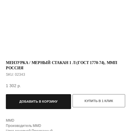
МЕНЗУРКА / МЕРНЫЙ СТАКАН 1 Л (ГОСТ 1770-74), ММП
РОССИЯ
SKU:
02343
1 302
р.
КУПИТЬ В 1 КЛИК
ДОБАВИТЬ В КОРЗИНУ
С ЭТИМ ТОВАРОМ ПОКУПАЮТ
MMD
Производитель MMD
Цвет основной Прозрачный