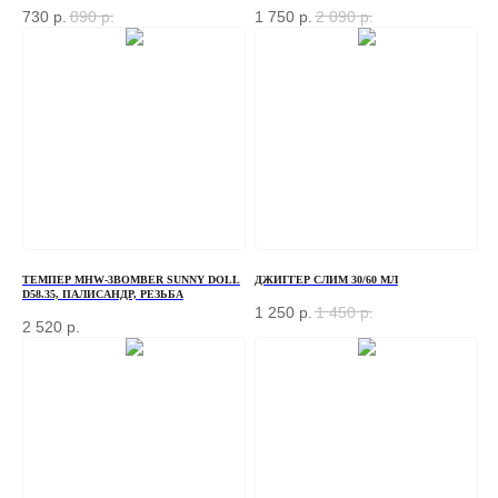
730
р.
890
р.
1 750
р.
2 090
р.
ТЕМПЕР MHW-3BOMBER SUNNY DOLL
ДЖИГГЕР СЛИМ 30/60 МЛ
D58.35, ПАЛИСАНДР, РЕЗЬБА
1 250
р.
1 450
р.
2 520
р.
ЗАКАЗАТЬ ЗВОНОК
Если у вас есть вопросы по ассортименту или
нужна консультация — оставьте свои контакты, мы
свяжемся с вами