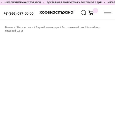
>1500 ПРОВЕРЕННЫХ ТОВАРОВ
ДОСТАВИМ В ЛЮБУЮ ТОЧКУ РОССИИ ОТ 1 ДНЯ
>1500 П
+7 (966) 077-55-50
Главная
Весь каталог
Барный инвентарь
Заготовочный цех
Контейнер
пищевой 0,8 л