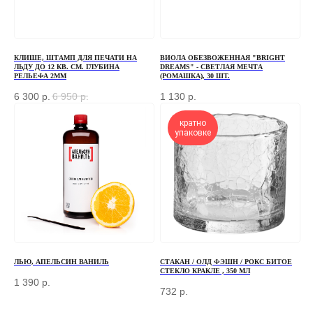
+7
КЛИШЕ, ШТАМП ДЛЯ ПЕЧАТИ НА
ВИОЛА ОБЕЗВОЖЕННАЯ "BRIGHT
ЛЬДУ ДО 12 КВ. СМ. ГЛУБИНА
DREAMS" - СВЕТЛАЯ МЕЧТА
ОТПРАВИТЬ
РЕЛЬЕФА 2ММ
(РОМАШКА), 30 ШТ.
6 300
р.
6 950
р.
1 130
р.
Отправляя форму, вы соглашаетесь
с Политикой
конфиденциальности и обработки персональных данных
кратно
упаковке
ПЕРЕД ПОСЕЩЕНИЕМ ОФИСА, ПОЖАЛУЙСТА,
СВЯЖИТЕСЬ С НАМИ
+7 (966) 077-55-50
Г. МОСКВА, ДЕРБЕНЕВСКАЯ
НАБЕРЕЖНАЯ, Д. 7, СТР. 2
ЛЬЮ, АПЕЛЬСИН ВАНИЛЬ
СТАКАН / ОЛД ФЭШН / РОКС БИТОЕ
СТЕКЛО КРАКЛЕ , 350 МЛ
1 390
р.
TELEGRAM
732
р.
MAX