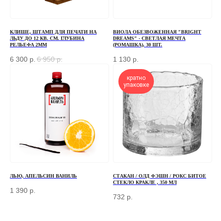
+7
КЛИШЕ, ШТАМП ДЛЯ ПЕЧАТИ НА
ВИОЛА ОБЕЗВОЖЕННАЯ "BRIGHT
ЛЬДУ ДО 12 КВ. СМ. ГЛУБИНА
DREAMS" - СВЕТЛАЯ МЕЧТА
ОТПРАВИТЬ
РЕЛЬЕФА 2ММ
(РОМАШКА), 30 ШТ.
6 300
р.
6 950
р.
1 130
р.
Отправляя форму, вы соглашаетесь
с Политикой
конфиденциальности и обработки персональных данных
кратно
упаковке
ПЕРЕД ПОСЕЩЕНИЕМ ОФИСА, ПОЖАЛУЙСТА,
СВЯЖИТЕСЬ С НАМИ
+7 (966) 077-55-50
Г. МОСКВА, ДЕРБЕНЕВСКАЯ
НАБЕРЕЖНАЯ, Д. 7, СТР. 2
ЛЬЮ, АПЕЛЬСИН ВАНИЛЬ
СТАКАН / ОЛД ФЭШН / РОКС БИТОЕ
СТЕКЛО КРАКЛЕ , 350 МЛ
1 390
р.
TELEGRAM
732
р.
MAX