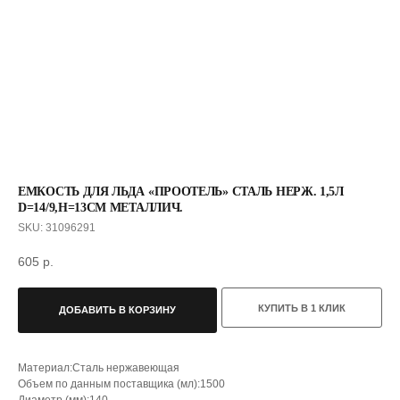
ЕМКОСТЬ ДЛЯ ЛЬДА «ПРООТЕЛЬ» СТАЛЬ НЕРЖ. 1,5Л
D=14/9,H=13СМ МЕТАЛЛИЧ.
SKU:
31096291
С ЭТИМ ТОВАРОМ ПОКУПАЮТ
605
р.
КУПИТЬ В 1 КЛИК
ДОБАВИТЬ В КОРЗИНУ
Материал:Сталь нержавеющая
Объем по данным поставщика (мл):1500
Диаметр (мм):140