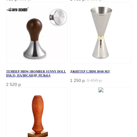
ТЕМПЕР MHW-3BOMBER SUNNY DOLL
ДЖИГГЕР СЛИМ 30/60 МЛ
D58.35, ПАЛИСАНДР, РЕЗЬБА
1 250
р.
1 450
р.
2 520
р.
ЗАКАЗАТЬ ЗВОНОК
Если у вас есть вопросы по ассортименту или
нужна консультация — оставьте свои контакты, мы
свяжемся с вами