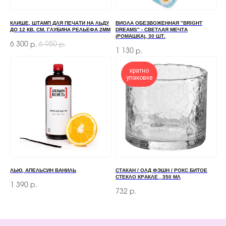
+7
КЛИШЕ, ШТАМП ДЛЯ ПЕЧАТИ НА ЛЬДУ
ВИОЛА ОБЕЗВОЖЕННАЯ "BRIGHT
ДО 12 КВ. СМ. ГЛУБИНА РЕЛЬЕФА 2ММ
DREAMS" - СВЕТЛАЯ МЕЧТА
ОТПРАВИТЬ
(РОМАШКА), 30 ШТ.
6 300
6 950
р.
р.
1 130
р.
Отправляя форму, вы соглашаетесь
с Политикой
конфиденциальности и обработки персональных данных
кратно
упаковке
ПЕРЕД ПОСЕЩЕНИЕМ ОФИСА, ПОЖАЛУЙСТА,
СВЯЖИТЕСЬ С НАМИ
+7 (966) 077-55-50
Г. МОСКВА, ДЕРБЕНЕВСКАЯ
НАБЕРЕЖНАЯ, Д. 7, СТР. 2
ЛЬЮ, АПЕЛЬСИН ВАНИЛЬ
СТАКАН / ОЛД ФЭШН / РОКС БИТОЕ
СТЕКЛО КРАКЛЕ , 350 МЛ
1 390
р.
TELEGRAM
732
р.
MAX