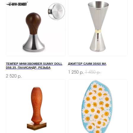
ТЕМПЕР MHW-3BOMBER SUNNY DOLL
ДЖИГГЕР СЛИМ 30/60 МЛ
D58.35, ПАЛИСАНДР, РЕЗЬБА
1 250
1 450
р.
р.
2 520
р.
ЗАКАЗАТЬ ЗВОНОК
Если у вас есть вопросы по ассортименту или
нужна консультация — оставьте свои контакты,
мы свяжемся с вами