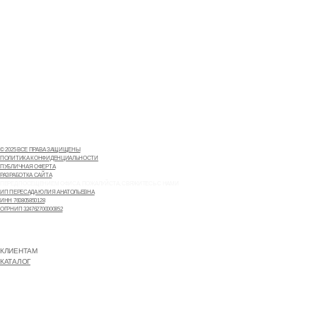
+7 (966) 077-55-50
Г. МОСКВА, ДЕРБЕНЕВСКАЯ
НАБЕРЕЖНАЯ, Д. 7, СТР. 2
MAX
TELEGRAM
© 2025 ВСЕ ПРАВА ЗАЩИЩЕНЫ
ПОЛИТИКА КОНФИДЕНЦИАЛЬНОСТИ
ПУБЛИЧНАЯ ОФЕРТА
РАЗРАБОТКА САЙТА
ПЕРЕД ПОСЕЩЕНИЕМ ОФИСА, ПОЖАЛУЙСТА, СВЯЖИТЕСЬ С НАМИ
ИП ПЕРЕСАДА ЮЛИЯ АНАТОЛЬЕВНА
ИНН 760805850128
ОГРНИП 324762700000852
ДОСТАВКА И ОПЛАТА
О КОМПАНИИ
КОНТАКТЫ
КЛИЕНТАМ
КАТАЛОГ
БАРНЫЙ ИНВЕНТАРЬ
БАРИСТА
ПОСУДА
ЭКСКЛЮЗИВ
СЕРТИФИКАТЫ