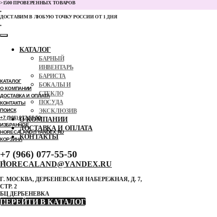
>1500 ПРОВЕРЕННЫХ ТОВАРОВ
ДОСТАВИМ В ЛЮБУЮ ТОЧКУ РОССИИ ОТ 1 ДНЯ
КАТАЛОГ
БАРНЫЙ
ИНВЕНТАРЬ
БАРИСТА
КАТАЛОГ
БОКАЛЫ И
О КОМПАНИИ
СТЕКЛО
ДОСТАВКА И ОПЛАТА
ПОСУДА
КОНТАКТЫ
ПОИСК
ЭКСКЛЮЗИВ
+7 (966) 077-55-50
О КОМПАНИИ
ИЗБРАННОЕ
ДОСТАВКА И ОПЛАТА
HORECALAND@YANDEX.RU
КОНТАКТЫ
КОРЗИНА
+7 (966) 077-55-50
0
HORECALAND@YANDEX.RU
Г. МОСКВА, ДЕРБЕНЕВСКАЯ НАБЕРЕЖНАЯ, Д. 7,
СТР. 2
БЦ ДЕРБЕНЕВКА
ПЕРЕЙТИ В КАТАЛОГ
0