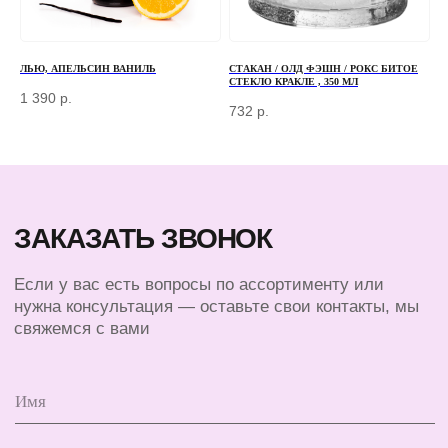
НАБЕРЕЖНАЯ, Д. 7, СТР. 2
TELEGRAM
ЛЬЮ, АПЕЛЬСИН ВАНИЛЬ
СТАКАН / ОЛД ФЭШН / РОКС БИТОЕ
MAX
СТЕКЛО КРАКЛЕ , 350 МЛ
1 390
р.
732
р.
КЛИЕНТАМ
КАТАЛОГ
БАРНЫЙ ИНВЕНТАРЬ
ДОСТАВКА И ОПЛАТА
БАРИСТА
О КОМПАНИИ
ПОСУДА
КОНТАКТЫ
ЭКСКЛЮЗИВ
СЕРТИФИКАТЫ
© 2025 ВСЕ ПРАВА ЗАЩИЩЕНЫ
ПОЛИТИКА КОНФИДЕНЦИАЛЬНОСТИ
ПУБЛИЧНАЯ ОФЕРТА
ИП ПЕРЕСАДА ЮЛИЯ АНАТОЛЬЕВНА
ИНН 760805850128
ОГРНИП 324762700000852