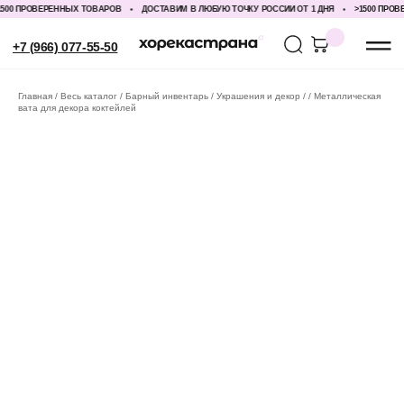
00 ПРОВЕРЕННЫХ ТОВАРОВ
ДОСТАВИМ В ЛЮБУЮ ТОЧКУ РОССИИ ОТ 1 ДНЯ
>1500 ПРОВЕ
+7 (966) 077-55-50
Главная
Весь каталог
Барный инвентарь
Украшения и декор
Металлическая
вата для декора коктейлей