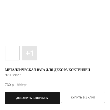
МЕТАЛЛИЧЕСКАЯ ВАТА ДЛЯ ДЕКОРА КОКТЕЙЛЕЙ
SKU:
23047
730
р.
890
р.
КУПИТЬ В 1 КЛИК
ДОБАВИТЬ В КОРЗИНУ
С ЭТИМ ТОВАРОМ ПОКУПАЮТ