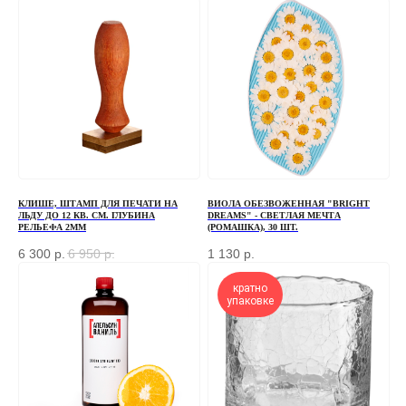
Если у вас есть вопросы по ассортименту или
нужна консультация — оставьте свои контакты, мы
свяжемся с вами
+7
ОТПРАВИТЬ
КЛИШЕ, ШТАМП ДЛЯ ПЕЧАТИ НА
ВИОЛА ОБЕЗВОЖЕННАЯ "BRIGHT
ЛЬДУ ДО 12 КВ. СМ. ГЛУБИНА
DREAMS" - СВЕТЛАЯ МЕЧТА
Отправляя форму, вы соглашаетесь
с Политикой
конфиденциальности и обработки персональных данных
РЕЛЬЕФА 2ММ
(РОМАШКА), 30 ШТ.
6 300
р.
6 950
р.
1 130
р.
кратно
упаковке
ПЕРЕД ПОСЕЩЕНИЕМ ОФИСА, ПОЖАЛУЙСТА,
СВЯЖИТЕСЬ С НАМИ
+7 (966) 077-55-50
Г. МОСКВА, ДЕРБЕНЕВСКАЯ