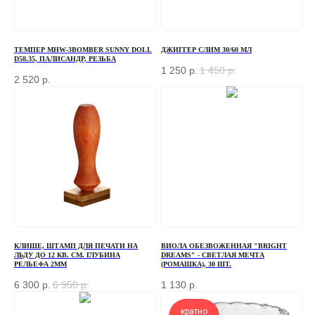
ТЕМПЕР MHW-3BOMBER SUNNY DOLL
ДЖИГГЕР СЛИМ 30/60 МЛ
D58.35, ПАЛИСАНДР, РЕЗЬБА
1 250
р.
1 450
р.
2 520
р.
ЗАКАЗАТЬ ЗВОНОК
КЛИШЕ, ШТАМП ДЛЯ ПЕЧАТИ НА
ВИОЛА ОБЕЗВОЖЕННАЯ "BRIGHT
Если у вас есть вопросы по ассортименту или
ЛЬДУ ДО 12 КВ. СМ. ГЛУБИНА
DREAMS" - СВЕТЛАЯ МЕЧТА
нужна консультация — оставьте свои контакты, мы
РЕЛЬЕФА 2ММ
(РОМАШКА), 30 ШТ.
свяжемся с вами
6 300
р.
6 950
р.
1 130
р.
кратно