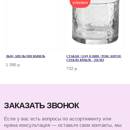
упаковке
+7
ОТПРАВИТЬ
Отправляя форму, вы соглашаетесь
с Политикой
конфиденциальности и обработки персональных данных
ЛЬЮ, АПЕЛЬСИН ВАНИЛЬ
СТАКАН / ОЛД ФЭШН / РОКС БИТОЕ
СТЕКЛО КРАКЛЕ , 350 МЛ
1 390
р.
732
р.
ПЕРЕД ПОСЕЩЕНИЕМ ОФИСА, ПОЖАЛУЙСТА,
СВЯЖИТЕСЬ С НАМИ
+7 (966) 077-55-50
Г. МОСКВА, ДЕРБЕНЕВСКАЯ
НАБЕРЕЖНАЯ, Д. 7, СТР. 2
TELEGRAM
MAX