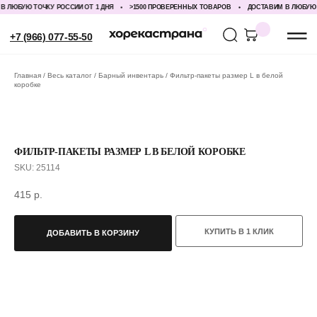
ЛЮБУЮ ТОЧКУ РОССИИ ОТ 1 ДНЯ
>1500 ПРОВЕРЕННЫХ ТОВАРОВ
ДОСТАВИМ В ЛЮБУЮ ТО
+7 (966) 077-55-50
Главная
Весь каталог
Барный инвентарь
Фильтр-пакеты размер L в белой
коробке
ФИЛЬТР-ПАКЕТЫ РАЗМЕР L В БЕЛОЙ КОРОБКЕ
SKU:
25114
415
р.
КУПИТЬ В 1 КЛИК
ДОБАВИТЬ В КОРЗИНУ
С ЭТИМ ТОВАРОМ ПОКУПАЮТ