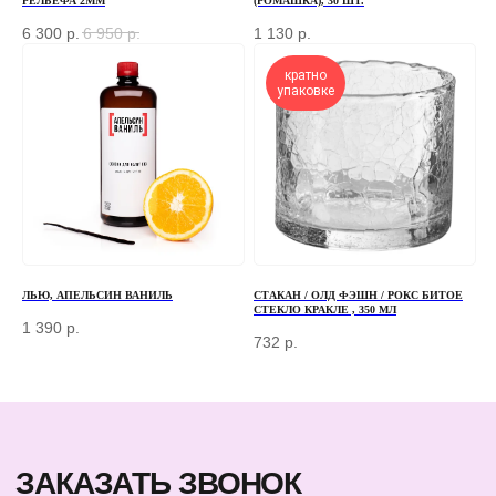
РЕЛЬЕФА 2ММ
(РОМАШКА), 30 ШТ.
6 300
р.
6 950
р.
1 130
р.
кратно
упаковке
+7
ОТПРАВИТЬ
Отправляя форму, вы соглашаетесь
с Политикой
конфиденциальности и обработки персональных данных
ЛЬЮ, АПЕЛЬСИН ВАНИЛЬ
СТАКАН / ОЛД ФЭШН / РОКС БИТОЕ
СТЕКЛО КРАКЛЕ , 350 МЛ
1 390
р.
732
р.
ПЕРЕД ПОСЕЩЕНИЕМ ОФИСА, ПОЖАЛУЙСТА,
СВЯЖИТЕСЬ С НАМИ
+7 (966) 077-55-50
Г. МОСКВА, ДЕРБЕНЕВСКАЯ
НАБЕРЕЖНАЯ, Д. 7, СТР. 2