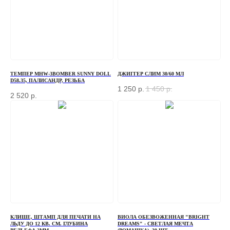
ТЕМПЕР MHW-3BOMBER SUNNY DOLL
ДЖИГГЕР СЛИМ 30/60 МЛ
D58.35, ПАЛИСАНДР, РЕЗЬБА
1 250
р.
1 450
р.
2 520
р.
ЗАКАЗАТЬ ЗВОНОК
Если у вас есть вопросы по ассортименту или
КЛИШЕ, ШТАМП ДЛЯ ПЕЧАТИ НА
ВИОЛА ОБЕЗВОЖЕННАЯ "BRIGHT
нужна консультация — оставьте свои контакты, мы
ЛЬДУ ДО 12 КВ. СМ. ГЛУБИНА
DREAMS" - СВЕТЛАЯ МЕЧТА
свяжемся с вами