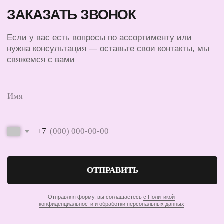
БАРНЫЙ ИНВЕНТАРЬ
ДОСТАВКА И ОПЛАТА
БАРИСТА
О КОМПАНИИ
ПОСУДА
КОНТАКТЫ
ЭКСКЛЮЗИВ
СЕРТИФИКАТЫ
© 2025 ВСЕ ПРАВА ЗАЩИЩЕНЫ
ПОЛИТИКА КОНФИДЕНЦИАЛЬНОСТИ
ПУБЛИЧНАЯ ОФЕРТА
ИП ПЕРЕСАДА ЮЛИЯ АНАТОЛЬЕВНА
ИНН 760805850128
ОГРНИП 324762700000852
Этот сайт использует файлы cookie. Продолжая
OK
использовать его, вы соглашаетесь с нашей
Политикой
РАЗРАБОТКА САЙТА
конфиденциальности.