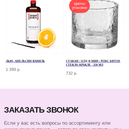
кратно
упаковке
+7
ОТПРАВИТЬ
Отправляя форму, вы соглашаетесь
с Политикой
конфиденциальности и обработки персональных данных
ЛЬЮ, АПЕЛЬСИН ВАНИЛЬ
СТАКАН / ОЛД ФЭШН / РОКС БИТОЕ
СТЕКЛО КРАКЛЕ , 350 МЛ
1 390
р.
732
р.
ПЕРЕД ПОСЕЩЕНИЕМ ОФИСА, ПОЖАЛУЙСТА,
СВЯЖИТЕСЬ С НАМИ
+7 (966) 077-55-50
Г. МОСКВА, ДЕРБЕНЕВСКАЯ
НАБЕРЕЖНАЯ, Д. 7, СТР. 2
TELEGRAM
MAX