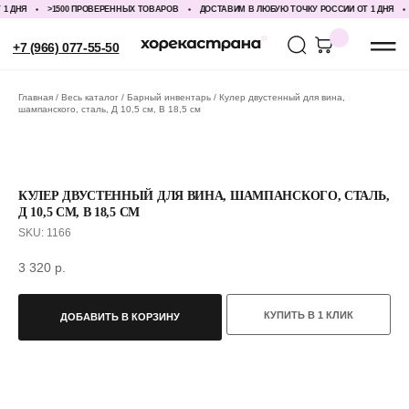
ДНЯ
>1500 ПРОВЕРЕННЫХ ТОВАРОВ
ДОСТАВИМ В ЛЮБУЮ ТОЧКУ РОССИИ ОТ 1 ДНЯ
>
+7 (966) 077-55-50
Главная
Весь каталог
Барный инвентарь
Кулер двустенный для вина,
шампанского, сталь, Д 10,5 см, В 18,5 см
КУЛЕР ДВУСТЕННЫЙ ДЛЯ ВИНА, ШАМПАНСКОГО, СТАЛЬ,
Д 10,5 СМ, В 18,5 СМ
SKU:
1166
3 320
р.
КУПИТЬ В 1 КЛИК
ДОБАВИТЬ В КОРЗИНУ
С ЭТИМ ТОВАРОМ ПОКУПАЮТ