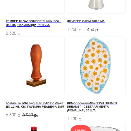
ТЕМПЕР MHW-3BOMBER SUNNY DOLL
ДЖИГГЕР СЛИМ 30/60 МЛ
D58.35, ПАЛИСАНДР, РЕЗЬБА
1 250
1 450
р.
р.
2 520
р.
ЗАКАЗАТЬ ЗВОНОК
Если у вас есть вопросы по ассортименту или
нужна консультация — оставьте свои контакты,
мы свяжемся с вами
КЛИШЕ, ШТАМП ДЛЯ ПЕЧАТИ НА ЛЬДУ
ВИОЛА ОБЕЗВОЖЕННАЯ "BRIGHT
+7
ДО 12 КВ. СМ. ГЛУБИНА РЕЛЬЕФА 2ММ
DREAMS" - СВЕТЛАЯ МЕЧТА
(РОМАШКА), 30 ШТ.
6 300
6 950
р.
р.
1 130
р.
ОТПРАВИТЬ
кратно