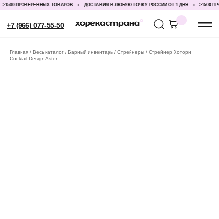
1500 ПРОВЕРЕННЫХ ТОВАРОВ
ДОСТАВИМ В ЛЮБУЮ ТОЧКУ РОССИИ ОТ 1 ДНЯ
>1500 ПРО
+7 (966) 077-55-50
Главная
Весь каталог
Барный инвентарь
Стрейнеры
Стрейнер Хоторн
Cocktail Design Aster