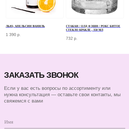
Г. МОСКВА, ДЕРБЕНЕВСКАЯ
НАБЕРЕЖНАЯ, Д. 7, СТР. 2
TELEGRAM
ЛЬЮ, АПЕЛЬСИН ВАНИЛЬ
СТАКАН / ОЛД ФЭШН / РОКС БИТОЕ
MAX
СТЕКЛО КРАКЛЕ , 350 МЛ
1 390
р.
732
р.
КЛИЕНТАМ
КАТАЛОГ
БАРНЫЙ ИНВЕНТАРЬ
ДОСТАВКА И ОПЛАТА
БАРИСТА
О КОМПАНИИ
ПОСУДА
КОНТАКТЫ
ЭКСКЛЮЗИВ
СЕРТИФИКАТЫ
© 2025 ВСЕ ПРАВА ЗАЩИЩЕНЫ
ПОЛИТИКА КОНФИДЕНЦИАЛЬНОСТИ
ПУБЛИЧНАЯ ОФЕРТА
ИП ПЕРЕСАДА ЮЛИЯ АНАТОЛЬЕВНА
ИНН 760805850128