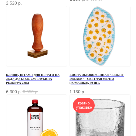
2 520
р.
Если у вас есть вопросы по ассортименту или
нужна консультация — оставьте свои контакты, мы
свяжемся с вами
+7
ОТПРАВИТЬ
КЛИШЕ, ШТАМП ДЛЯ ПЕЧАТИ НА
ВИОЛА ОБЕЗВОЖЕННАЯ "BRIGHT
Отправляя форму, вы соглашаетесь
с Политикой
ЛЬДУ ДО 12 КВ. СМ. ГЛУБИНА
DREAMS" - СВЕТЛАЯ МЕЧТА
конфиденциальности и обработки персональных данных
РЕЛЬЕФА 2ММ
(РОМАШКА), 30 ШТ.
6 300
р.
6 950
р.
1 130
р.
кратно
упаковке
ПЕРЕД ПОСЕЩЕНИЕМ ОФИСА, ПОЖАЛУЙСТА,
СВЯЖИТЕСЬ С НАМИ
+7 (966) 077-55-50