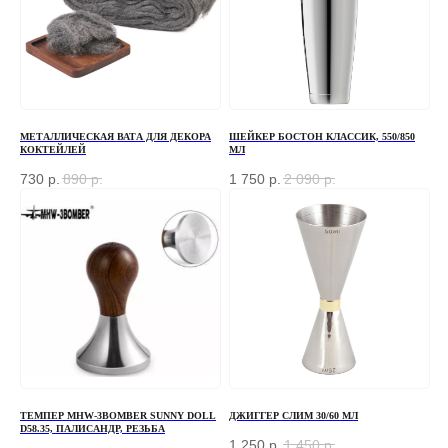
МЕТАЛЛИЧЕСКАЯ ВАТА ДЛЯ ДЕКОРА
ШЕЙКЕР БОСТОН КЛАССИК, 550/850
КОКТЕЙЛЕЙ
МЛ
730
р.
890
р.
1 750
р.
2 090
р.
ТЕМПЕР MHW-3BOMBER SUNNY DOLL
ДЖИГГЕР СЛИМ 30/60 МЛ
D58.35, ПАЛИСАНДР, РЕЗЬБА
ЗАКАЗАТЬ ЗВОНОК
1 250
р.
1 450
р.