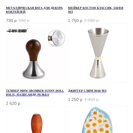
МЕТАЛЛИЧЕСКАЯ ВАТА ДЛЯ ДЕКОРА
ШЕЙКЕР БОСТОН КЛАССИК, 550/850
КОКТЕЙЛЕЙ
МЛ
730
р.
890
р.
1 750
р.
2 090
р.
ТЕМПЕР MHW-3BOMBER SUNNY DOLL
ДЖИГГЕР СЛИМ 30/60 МЛ
D58.35, ПАЛИСАНДР, РЕЗЬБА
1 250
р.
1 450
р.
2 520
р.
ЗАКАЗАТЬ ЗВОНОК
Если у вас есть вопросы по ассортименту или
нужна консультация — оставьте свои контакты, мы
свяжемся с вами