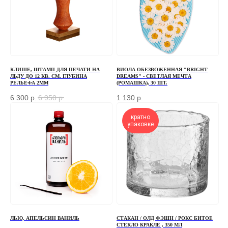
+7
ОТПРАВИТЬ
КЛИШЕ, ШТАМП ДЛЯ ПЕЧАТИ НА
ВИОЛА ОБЕЗВОЖЕННАЯ "BRIGHT
ЛЬДУ ДО 12 КВ. СМ. ГЛУБИНА
DREAMS" - СВЕТЛАЯ МЕЧТА
РЕЛЬЕФА 2ММ
(РОМАШКА), 30 ШТ.
Отправляя форму, вы соглашаетесь
с Политикой
конфиденциальности и обработки персональных данных
6 300
р.
6 950
р.
1 130
р.
кратно
упаковке
ПЕРЕД ПОСЕЩЕНИЕМ ОФИСА, ПОЖАЛУЙСТА,
СВЯЖИТЕСЬ С НАМИ
+7 (966) 077-55-50
Г. МОСКВА, ДЕРБЕНЕВСКАЯ
НАБЕРЕЖНАЯ, Д. 7, СТР. 2
ЛЬЮ, АПЕЛЬСИН ВАНИЛЬ
СТАКАН / ОЛД ФЭШН / РОКС БИТОЕ
TELEGRAM
СТЕКЛО КРАКЛЕ , 350 МЛ