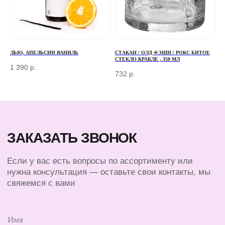
Г. МОСКВА, ДЕРБЕНЕВСКАЯ
НАБЕРЕЖНАЯ, Д. 7, СТР. 2
TELEGRAM
MAX
ЛЬЮ, АПЕЛЬСИН ВАНИЛЬ
СТАКАН / ОЛД ФЭШН / РОКС БИТОЕ
СТЕКЛО КРАКЛЕ , 350 МЛ
1 390
р.
732
р.
КЛИЕНТАМ
КАТАЛОГ
БАРНЫЙ ИНВЕНТАРЬ
ДОСТАВКА И ОПЛАТА
БАРИСТА
О КОМПАНИИ
ПОСУДА
КОНТАКТЫ
ЭКСКЛЮЗИВ
СЕРТИФИКАТЫ
© 2025 ВСЕ ПРАВА ЗАЩИЩЕНЫ
ПОЛИТИКА КОНФИДЕНЦИАЛЬНОСТИ
ПУБЛИЧНАЯ ОФЕРТА
ИП ПЕРЕСАДА ЮЛИЯ АНАТОЛЬЕВНА