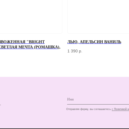
ЗВОЖЕННАЯ "BRIGHT
ЛЬЮ, АПЕЛЬСИН ВАНИЛЬ
 СВЕТЛАЯ МЕЧТА (РОМАШКА),
+7
1 390
р.
Отправляя форму, вы соглашаетесь
с Политикой конфиденциальности и об
КЛИЕНТАМ
ДОСТАВКА И ОПЛАТА
О КОМПАНИИ
КОНТАКТЫ