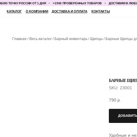
 ТОЧКУ РОССИИ ОТ 1 ДНЯ
>1500 ПРОВЕРЕННЫХ ТОВАРОВ
ДОСТАВИМ В ЛЮБУЮ ТО
КАТАЛОГ
О КОМПАНИИ
ДОСТАВКА И ОПЛАТА
КОНТАКТЫ
Главная
Весь каталог
Барный инвентарь
Щипцы
Барные Щипцы дл
БАРНЫЕ ЩИП
SKU:
23001
790
р.
ДОБАВИТЬ
Удобные и не