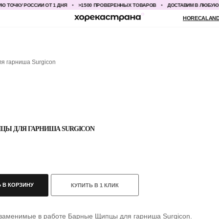
ЧКУ РОССИИ ОТ 1 ДНЯ
>1500 ПРОВЕРЕННЫХ ТОВАРОВ
ДОСТАВИМ В ЛЮБУЮ ТОЧК
HORECALAND@YANDEX.RU
+7
я гарниша Surgicon
ЦЫ ДЛЯ ГАРНИША SURGICON
 В КОРЗИНУ
КУПИТЬ В 1 КЛИК
заменимые в работе Барные Щипцы для гарниша Surgicon.