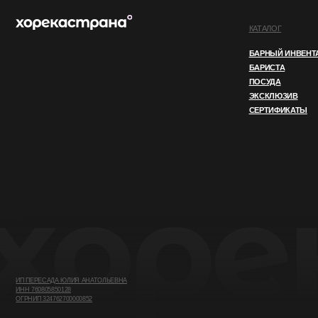
ИП ПЕРЕСАДА ЮЛИЯ АНАТОЛЬЕВНА
ИНН 760805850128
ОГРНИП 324762700000852
© 2025 ВСЕ ПРАВА ЗАЩИЩЕНЫ
ПОЛИТИКА КОНФИДЕНЦИАЛЬНОСТ
Этот сайт использует файлы cookie. Продолжая
OK
использовать его, вы соглашаетесь
с нашей
Политикой конфиденциальности.