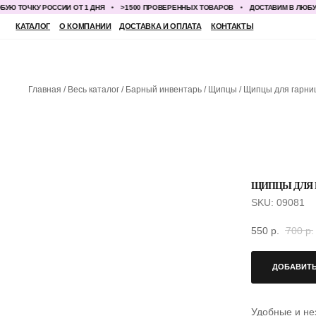
ОЧКУ РОССИИ ОТ 1 ДНЯ
>1500 ПРОВЕРЕННЫХ ТОВАРОВ
ДОСТАВИМ В ЛЮБУЮ ТОЧ
КАТАЛОГ
О КОМПАНИИ
ДОСТАВКА И ОПЛАТА
КОНТАКТЫ
Главная
Весь каталог
Барный инвентарь
Щипцы
Щипцы для гарни
ЩИПЦЫ ДЛЯ Г
SKU:
09081
550
р.
700
р.
ДОБАВИТЬ
Удобные и не