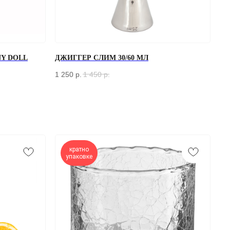
Y DOLL
ДЖИГГЕР СЛИМ 30/60 МЛ
1 250
р.
1 450
р.
кратно
упаковке