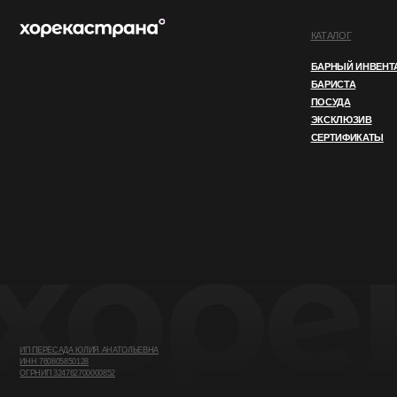
ИП ПЕРЕСАДА ЮЛИЯ АНАТОЛЬЕВНА
ИНН 760805850128
ОГРНИП 324762700000852
© 2025 ВСЕ ПРАВА ЗАЩИЩЕНЫ
ПОЛИТИКА КОНФИДЕНЦИАЛЬНОСТ
Этот сайт использует файлы cookie. Продолжая
OK
использовать его, вы соглашаетесь
с нашей
Политикой конфиденциальности.