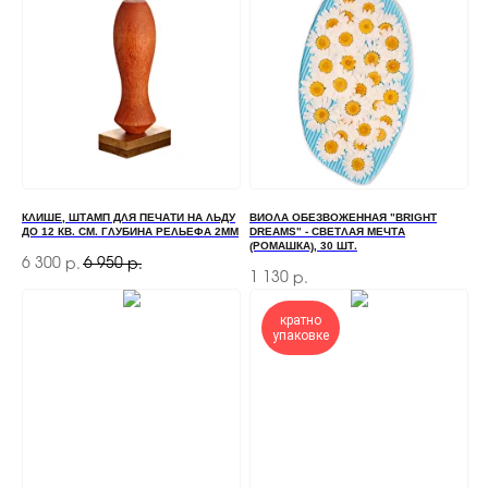
нужна консультация — оставьте свои контакты,
мы свяжемся с вами
+7
ОТПРАВИТЬ
КЛИШЕ, ШТАМП ДЛЯ ПЕЧАТИ НА ЛЬДУ
ВИОЛА ОБЕЗВОЖЕННАЯ "BRIGHT
ДО 12 КВ. СМ. ГЛУБИНА РЕЛЬЕФА 2ММ
DREAMS" - СВЕТЛАЯ МЕЧТА
Отправляя форму, вы соглашаетесь
с Политикой
(РОМАШКА), 30 ШТ.
конфиденциальности и обработки персональных данных
6 300
6 950
р.
р.
1 130
р.
кратно
упаковке
ПЕРЕД ПОСЕЩЕНИЕМ ОФИСА, ПОЖАЛУЙСТА,
СВЯЖИТЕСЬ С НАМИ
+7 (966) 077-55-50
Г. МОСКВА, ДЕРБЕНЕВСКАЯ
НАБЕРЕЖНАЯ, Д. 7, СТР. 2