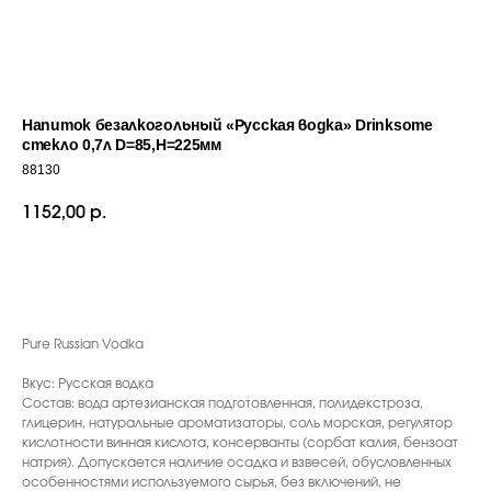
Напиток безалкогольный «Русская водка» Drinksome
стекло 0,7л D=85,H=225мм
88130
1152,00
р.
ДОБАВИТЬ В КОРЗИНУ
Pure Russian Vodka
Вкус: Русская водка
Состав: вода артезианская подготовленная, полидекстроза,
С ЭТИМ ТОВАРОМ ПОКУПАЮТ
глицерин, натуральные ароматизаторы, соль морская, регулятор
кислотности винная кислота, консерванты (сорбат калия, бензоат
натрия). Допускается наличие осадка и взвесей, обусловленных
особенностями используемого сырья, без включений, не