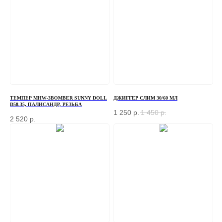
ТЕМПЕР MHW-3BOMBER SUNNY DOLL
ДЖИГГЕР СЛИМ 30/60 МЛ
D58.35, ПАЛИСАНДР, РЕЗЬБА
1 250
р.
1 450
р.
2 520
р.
ЗАКАЗАТЬ ЗВОНОК
Если у вас есть вопросы по ассортименту или
нужна консультация — оставьте свои контакты, мы
свяжемся с вами