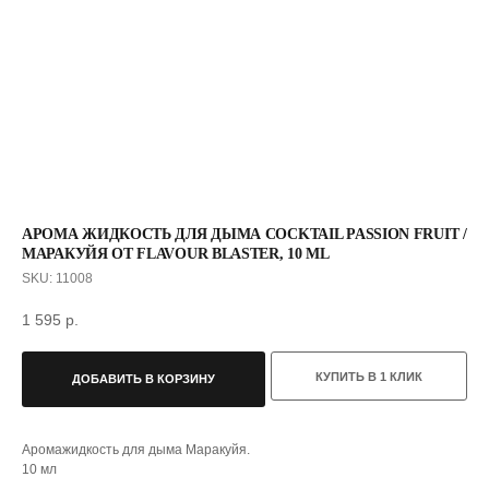
АРОМА ЖИДКОСТЬ ДЛЯ ДЫМА СOCKTAIL PASSION FRUIT /
МАРАКУЙЯ ОТ FLAVOUR BLASTER, 10 ML
SKU:
11008
С ЭТИМ ТОВАРОМ ПОКУПАЮТ
1 595
р.
КУПИТЬ В 1 КЛИК
ДОБАВИТЬ В КОРЗИНУ
Аромажидкость для дыма Маракуйя.
10 мл