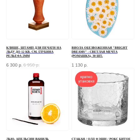
+7
ОТПРАВИТЬ
КЛИШЕ, ШТАМП ДЛЯ ПЕЧАТИ НА
ВИОЛА ОБЕЗВОЖЕННАЯ "BRIGHT
ЛЬДУ ДО 12 КВ. СМ. ГЛУБИНА
DREAMS" - СВЕТЛАЯ МЕЧТА
РЕЛЬЕФА 2ММ
(РОМАШКА), 30 ШТ.
Отправляя форму, вы соглашаетесь
с Политикой
конфиденциальности и обработки персональных данных
6 300
р.
6 950
р.
1 130
р.
кратно
упаковке
ПЕРЕД ПОСЕЩЕНИЕМ ОФИСА, ПОЖАЛУЙСТА,
СВЯЖИТЕСЬ С НАМИ
+7 (966) 077-55-50
Г. МОСКВА, ДЕРБЕНЕВСКАЯ
НАБЕРЕЖНАЯ, Д. 7, СТР. 2
ЛЬЮ, АПЕЛЬСИН ВАНИЛЬ
СТАКАН / ОЛД ФЭШН / РОКС БИТОЕ