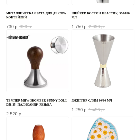
МЕТАЛЛИЧЕСКАЯ ВАТА ДЛЯ ДЕКОРА
ШЕЙКЕР БОСТОН КЛАССИК, 550/850
КОКТЕЙЛЕЙ
МЛ
730
р.
890
р.
1 750
р.
2 090
р.
ТЕМПЕР MHW-3BOMBER SUNNY DOLL
ДЖИГГЕР СЛИМ 30/60 МЛ
D58.35, ПАЛИСАНДР, РЕЗЬБА
1 250
р.
1 450
р.
2 520
р.
ЗАКАЗАТЬ ЗВОНОК
Если у вас есть вопросы по ассортименту или
нужна консультация — оставьте свои контакты, мы
свяжемся с вами