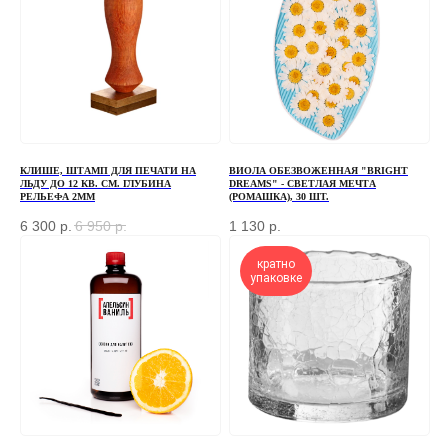
свяжемся с вами
+7
ОТПРАВИТЬ
КЛИШЕ, ШТАМП ДЛЯ ПЕЧАТИ НА
ВИОЛА ОБЕЗВОЖЕННАЯ "BRIGHT
ЛЬДУ ДО 12 КВ. СМ. ГЛУБИНА
DREAMS" - СВЕТЛАЯ МЕЧТА
РЕЛЬЕФА 2ММ
(РОМАШКА), 30 ШТ.
Отправляя форму, вы соглашаетесь
с Политикой
конфиденциальности и обработки персональных данных
6 300
р.
6 950
р.
1 130
р.
кратно
упаковке
ПЕРЕД ПОСЕЩЕНИЕМ ОФИСА, ПОЖАЛУЙСТА,
СВЯЖИТЕСЬ С НАМИ
+7 (966) 077-55-50
Г. МОСКВА, ДЕРБЕНЕВСКАЯ
НАБЕРЕЖНАЯ, Д. 7, СТР. 2