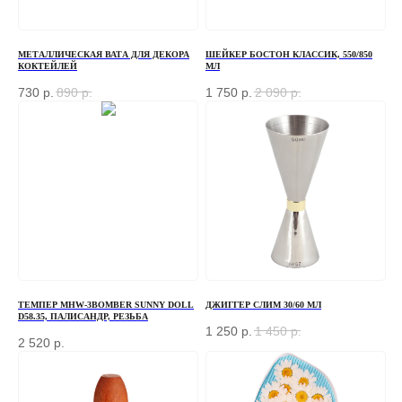
МЕТАЛЛИЧЕСКАЯ ВАТА ДЛЯ ДЕКОРА
ШЕЙКЕР БОСТОН КЛАССИК, 550/850
КОКТЕЙЛЕЙ
МЛ
730
р.
890
р.
1 750
р.
2 090
р.
ТЕМПЕР MHW-3BOMBER SUNNY DOLL
ДЖИГГЕР СЛИМ 30/60 МЛ
D58.35, ПАЛИСАНДР, РЕЗЬБА
1 250
р.
1 450
р.
2 520
р.
ЗАКАЗАТЬ ЗВОНОК
Если у вас есть вопросы по ассортименту или
нужна консультация — оставьте свои контакты, мы