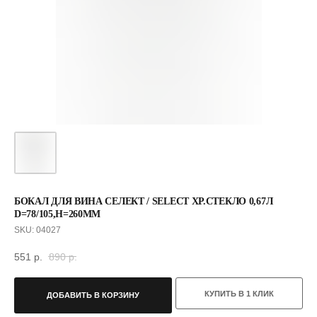
БОКАЛ ДЛЯ ВИНА СЕЛЕКТ / SELECT ХР.СТЕКЛО 0,67Л
D=78/105,H=260ММ
SKU:
04027
551
р.
890
р.
С ЭТИМ ТОВАРОМ ПОКУПАЮТ
КУПИТЬ В 1 КЛИК
ДОБАВИТЬ В КОРЗИНУ