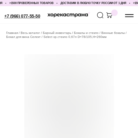
>1500 ПРОВЕРЕННЫХ ТОВАРОВ
ДОСТАВИМ В ЛЮБУЮ ТОЧКУ РОССИИ ОТ 1 ДНЯ
>1500
+7 (966) 077-55-50
Главная
Весь каталог
Барный инвентарь
Бокалы и стекло
Винные бокалы
Бокал для вина Селект / Select хр.стекло 0,67л D=78/105,H=260мм