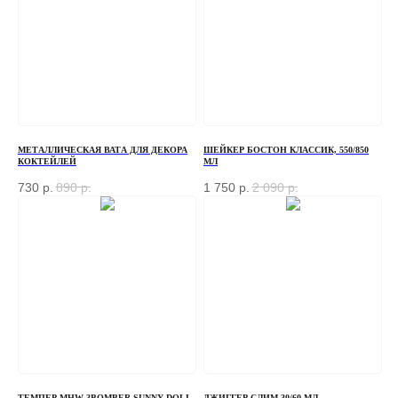
МЕТАЛЛИЧЕСКАЯ ВАТА ДЛЯ ДЕКОРА
ШЕЙКЕР БОСТОН КЛАССИК, 550/850
КОКТЕЙЛЕЙ
МЛ
730
р.
890
р.
1 750
р.
2 090
р.
ТЕМПЕР MHW-3BOMBER SUNNY DOLL
ДЖИГГЕР СЛИМ 30/60 МЛ