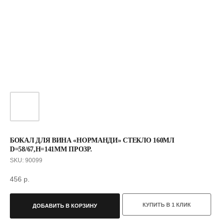
БОКАЛ ДЛЯ ВИНА «НОРМАНДИ» СТЕКЛО 160МЛ
D=58/67,H=141ММ ПРОЗР.
SKU:
90099
456
р.
КУПИТЬ В 1 КЛИК
ДОБАВИТЬ В КОРЗИНУ
С ЭТИМ ТОВАРОМ ПОКУПАЮТ