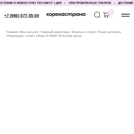
ТАВИМ В ЛЮБУЮ ТОЧКУ РОССИИ ОТ 1 ДНЯ
>1500 ПРОВЕРЕННЫХ ТОВАРОВ
ДОСТАВИМ В 
+7 (966) 077-55-50
Главная
Весь каталог
Барный инвентарь
Бокалы и стекло
Бокал для вина
«Норманди» стекло 160мл D=58/67,H=141мм прозр.