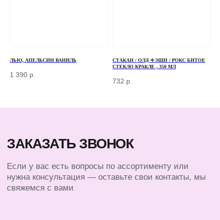
+7 (966) 077-55-50
Г. МОСКВА, ДЕРБЕНЕВСКАЯ
НАБЕРЕЖНАЯ, Д. 7, СТР. 2
TELEGRAM
MAX
ЛЬЮ, АПЕЛЬСИН ВАНИЛЬ
СТАКАН / ОЛД ФЭШН / РОКС БИТОЕ
СТЕКЛО КРАКЛЕ , 350 МЛ
1 390
р.
732
р.
КЛИЕНТАМ
КАТАЛОГ
БАРНЫЙ ИНВЕНТАРЬ
ДОСТАВКА И ОПЛАТА
БАРИСТА
О КОМПАНИИ
ПОСУДА
КОНТАКТЫ
ЭКСКЛЮЗИВ
СЕРТИФИКАТЫ
© 2025 ВСЕ ПРАВА ЗАЩИЩЕНЫ
ПОЛИТИКА КОНФИДЕНЦИАЛЬНОСТИ
ПУБЛИЧНАЯ ОФЕРТА