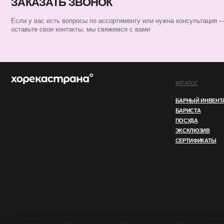
БАРИСТА
ПОСУДА
ЭКСКЛЮЗИВ
СЕРТИФИКАТЫ
ИП ПЕРЕСАДА ЮЛИЯ АНАТОЛЬЕВНА
ИНН 760805850128
ОГРНИП 324762700000852
© 2025 ВСЕ ПРАВА ЗАЩИЩЕНЫ
ПОЛИТИКА КОНФИДЕНЦИАЛЬНОСТ
Этот сайт использует файлы cookie. Продолжая
OK
использовать его, вы соглашаетесь
с нашей
Политикой конфиденциальности.