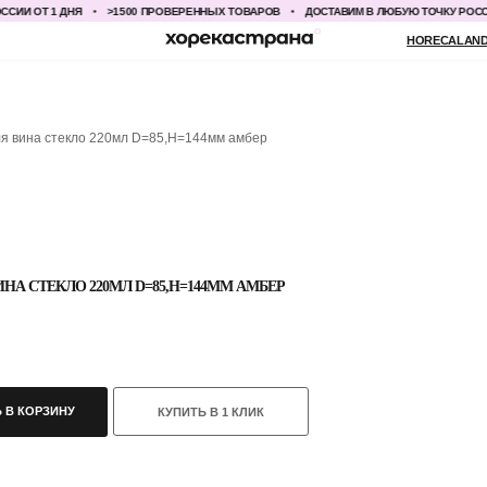
ОТ 1 ДНЯ
>1500 ПРОВЕРЕННЫХ ТОВАРОВ
ДОСТАВИМ В ЛЮБУЮ ТОЧКУ РОССИИ ОТ
HORECALAND@YANDEX.RU
+7
ля вина стекло 220мл D=85,H=144мм амбер
ИНА СТЕКЛО 220МЛ D=85,H=144ММ АМБЕР
 В КОРЗИНУ
КУПИТЬ В 1 КЛИК