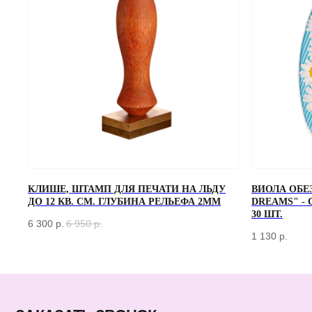
ЗАКАЗАТЬ ЗВОНОК
КЛИШЕ, ШТАМП ДЛЯ ПЕЧАТИ НА ЛЬДУ
ВИОЛА ОБЕ
ДО 12 КВ. СМ. ГЛУБИНА РЕЛЬЕФА 2ММ
DREAMS" -
Если у вас есть вопросы по ассортименту или нужна консультация —
30 ШТ.
оставьте свои контакты, мы свяжемся с вами
6 300
р.
6 950
р.
1 130
р.
КАТАЛОГ
БАРНЫЙ ИНВЕНТАРЬ