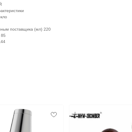
Й
актеристики
екло
ным поставщика (мл) 220
 85
144