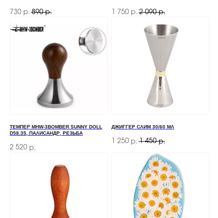
730
890
1 750
2 090
р.
р.
р.
р.
ТЕМПЕР MHW-3BOMBER SUNNY DOLL
ДЖИГГЕР СЛИМ 30/60 МЛ
D58.35, ПАЛИСАНДР, РЕЗЬБА
1 250
1 450
р.
р.
2 520
р.
ЗАКАЗАТЬ ЗВОНОК
Если у вас есть вопросы по ассортименту или
нужна консультация — оставьте свои контакты,
мы свяжемся с вами