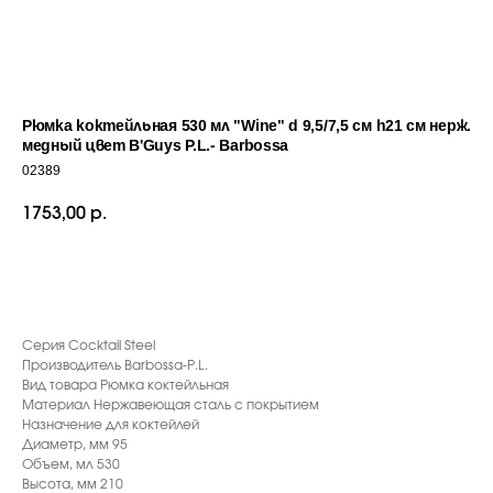
Рюмка коктейльная 530 мл "Wine" d 9,5/7,5 см h21 см нерж.
медный цвет B'Guys P.L.- Barbossa
02389
1753,00
р.
ДОБАВИТЬ В КОРЗИНУ
С ЭТИМ ТОВАРОМ ПОКУПАЮТ
Серия Cocktail Steel
Производитель Barbossa-P.L.
Вид товара Рюмка коктейльная
Материал Нержавеющая сталь с покрытием
Назначение для коктейлей
Диаметр, мм 95
Объем, мл 530
Высота, мм 210