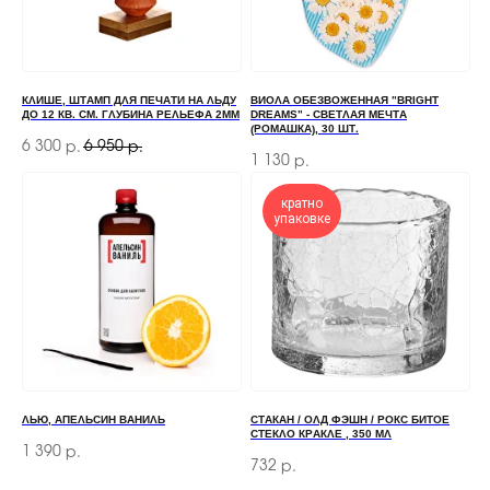
+7
КЛИШЕ, ШТАМП ДЛЯ ПЕЧАТИ НА ЛЬДУ
ВИОЛА ОБЕЗВОЖЕННАЯ "BRIGHT
ОТПРАВИТЬ
ДО 12 КВ. СМ. ГЛУБИНА РЕЛЬЕФА 2ММ
DREAMS" - СВЕТЛАЯ МЕЧТА
(РОМАШКА), 30 ШТ.
6 300
6 950
р.
р.
Отправляя форму, вы соглашаетесь
с Политикой
1 130
р.
конфиденциальности и обработки персональных данных
кратно
упаковке
ПЕРЕД ПОСЕЩЕНИЕМ ОФИСА, ПОЖАЛУЙСТА,
СВЯЖИТЕСЬ С НАМИ
+7 (966) 077-55-50
Г. МОСКВА, ДЕРБЕНЕВСКАЯ
НАБЕРЕЖНАЯ, Д. 7, СТР. 2
ЛЬЮ, АПЕЛЬСИН ВАНИЛЬ
СТАКАН / ОЛД ФЭШН / РОКС БИТОЕ
СТЕКЛО КРАКЛЕ , 350 МЛ
TELEGRAM
1 390
р.
732
р.
MAX