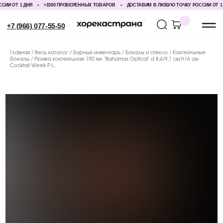
И ОТ 1 ДНЯ
>1500 ПРОВЕРЕННЫХ ТОВАРОВ
ДОСТАВИМ В ЛЮБУЮ ТОЧКУ РОССИИ ОТ 1 Д
+7 (966) 077-55-50
Главная
Весь каталог
Барный инвентарь
Бокалы и стекло
Коктейльные
бокалы
Рюмка коктейльная 190 мл "Bahamas Optical" d 8,4/9,1 см h16 см
Cocktail Week P.L.