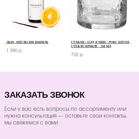
+7 (966) 077-55-50
Г. МОСКВА, ДЕРБЕНЕВСКАЯ
НАБЕРЕЖНАЯ, Д. 7, СТР. 2
TELEGRAM
MAX
ЛЬЮ, АПЕЛЬСИН ВАНИЛЬ
СТАКАН / ОЛД ФЭШН / РОКС БИТОЕ
СТЕКЛО КРАКЛЕ , 350 МЛ
1 390
р.
732
р.
КЛИЕНТАМ
КАТАЛОГ
БАРНЫЙ ИНВЕНТАРЬ
ДОСТАВКА И ОПЛАТА
БАРИСТА
О КОМПАНИИ
ПОСУДА
КОНТАКТЫ
ЭКСКЛЮЗИВ
СЕРТИФИКАТЫ
© 2025 ВСЕ ПРАВА ЗАЩИЩЕНЫ
ПОЛИТИКА КОНФИДЕНЦИАЛЬНОСТИ
ПУБЛИЧНАЯ ОФЕРТА