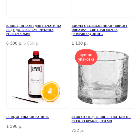
+7
КЛИШЕ, ШТАМП ДЛЯ ПЕЧАТИ НА
ВИОЛА ОБЕЗВОЖЕННАЯ "BRIGHT
ЛЬДУ ДО 12 КВ. СМ. ГЛУБИНА
DREAMS" - СВЕТЛАЯ МЕЧТА
ОТПРАВИТЬ
РЕЛЬЕФА 2ММ
(РОМАШКА), 30 ШТ.
6 300
р.
6 950
р.
1 130
р.
Отправляя форму, вы соглашаетесь
с Политикой
конфиденциальности и обработки персональных данных
кратно
упаковке
ПЕРЕД ПОСЕЩЕНИЕМ ОФИСА, ПОЖАЛУЙСТА,
СВЯЖИТЕСЬ С НАМИ
+7 (966) 077-55-50
Г. МОСКВА, ДЕРБЕНЕВСКАЯ
НАБЕРЕЖНАЯ, Д. 7, СТР. 2
ЛЬЮ, АПЕЛЬСИН ВАНИЛЬ
СТАКАН / ОЛД ФЭШН / РОКС БИТОЕ
СТЕКЛО КРАКЛЕ , 350 МЛ
1 390
р.
TELEGRAM
732
р.
MAX