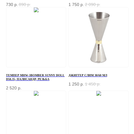
730
р.
890
р.
1 750
р.
2 090
р.
ТЕМПЕР MHW-3BOMBER SUNNY DOLL
ДЖИГГЕР СЛИМ 30/60 МЛ
D58.35, ПАЛИСАНДР, РЕЗЬБА
1 250
р.
1 450
р.
2 520
р.
ЗАКАЗАТЬ ЗВОНОК
Если у вас есть вопросы по ассортименту или
нужна консультация — оставьте свои контакты, мы
свяжемся с вами