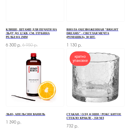
+7
КЛИШЕ, ШТАМП ДЛЯ ПЕЧАТИ НА
ВИОЛА ОБЕЗВОЖЕННАЯ "BRIGHT
ОТПРАВИТЬ
ЛЬДУ ДО 12 КВ. СМ. ГЛУБИНА
DREAMS" - СВЕТЛАЯ МЕЧТА
РЕЛЬЕФА 2ММ
(РОМАШКА), 30 ШТ.
Отправляя форму, вы соглашаетесь
с Политикой
6 300
6 950
1 130
р.
р.
р.
конфиденциальности и обработки персональных данных
кратно
упаковке
ПЕРЕД ПОСЕЩЕНИЕМ ОФИСА, ПОЖАЛУЙСТА,
СВЯЖИТЕСЬ С НАМИ
+7 (966) 077-55-50
Г. МОСКВА, ДЕРБЕНЕВСКАЯ
НАБЕРЕЖНАЯ, Д. 7, СТР. 2
ЛЬЮ, АПЕЛЬСИН ВАНИЛЬ
СТАКАН / ОЛД ФЭШН / РОКС БИТОЕ
СТЕКЛО КРАКЛЕ , 350 МЛ
TELEGRAM
1 390
р.
732
р.
MAX