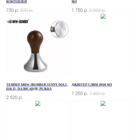
КОКТЕЙЛЕЙ
МЛ
730
890
1 750
2 090
р.
р.
р.
р.
ТЕМПЕР MHW-3BOMBER SUNNY DOLL
ДЖИГГЕР СЛИМ 30/60 МЛ
D58.35, ПАЛИСАНДР, РЕЗЬБА
1 250
1 450
р.
р.
2 520
р.
ЗАКАЗАТЬ ЗВОНОК
Если у вас есть вопросы по ассортименту или
нужна консультация — оставьте свои контакты,
мы свяжемся с вами