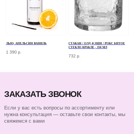
+7 (966) 077-55-50
Г. МОСКВА, ДЕРБЕНЕВСКАЯ
НАБЕРЕЖНАЯ, Д. 7, СТР. 2
TELEGRAM
MAX
ЛЬЮ, АПЕЛЬСИН ВАНИЛЬ
СТАКАН / ОЛД ФЭШН / РОКС БИТОЕ
СТЕКЛО КРАКЛЕ , 350 МЛ
1 390
р.
732
р.
КЛИЕНТАМ
КАТАЛОГ
БАРНЫЙ ИНВЕНТАРЬ
ДОСТАВКА И ОПЛАТА
БАРИСТА
О КОМПАНИИ
ПОСУДА
КОНТАКТЫ
ЭКСКЛЮЗИВ
СЕРТИФИКАТЫ
© 2025 ВСЕ ПРАВА ЗАЩИЩЕНЫ
ПОЛИТИКА КОНФИДЕНЦИАЛЬНОСТИ
ПУБЛИЧНАЯ ОФЕРТА