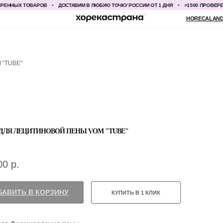
ННЫХ ТОВАРОВ
ДОСТАВИМ В ЛЮБУЮ ТОЧКУ РОССИИ ОТ 1 ДНЯ
>1500 ПРОВЕРЕНН
HORECALAND@YANDEX.RU
+7
 "TUBE"
ДЛЯ ЛЕЦИТИНОВОЙ ПЕНЫ VOM "TUBE"
00
р.
БАВИТЬ В КОРЗИНУ
КУПИТЬ В 1 КЛИК