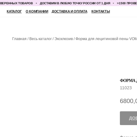
РЕННЫХ ТОВАРОВ
ДОСТАВИМ В ЛЮБУЮ ТОЧКУ РОССИИ ОТ 1 ДНЯ
>1500 ПРОВЕРЕ
КАТАЛОГ
О КОМПАНИИ
ДОСТАВКА И ОПЛАТА
КОНТАКТЫ
Главная
Весь каталог
Эксклюзив
Форма для лецитиновой пены VOM
ФОРМА 
11023
6800,
ДО