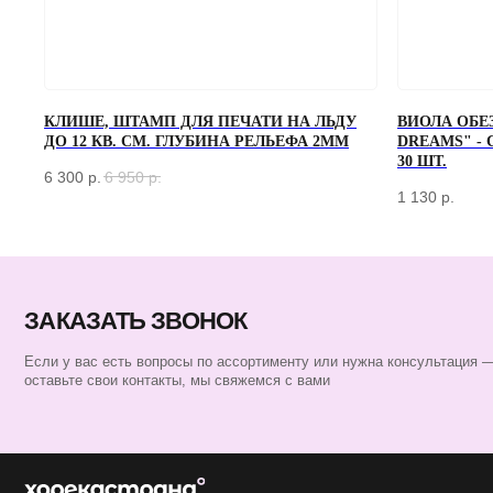
КЛИШЕ, ШТАМП ДЛЯ ПЕЧАТИ НА ЛЬДУ
ВИОЛА ОБЕ
ЗАКАЗАТЬ ЗВОНОК
ДО 12 КВ. СМ. ГЛУБИНА РЕЛЬЕФА 2ММ
DREAMS" -
30 ШТ.
Если у вас есть вопросы по ассортименту или нужна консультация —
6 300
р.
6 950
р.
оставьте свои контакты, мы свяжемся с вами
1 130
р.
КАТАЛОГ
БАРНЫЙ ИНВЕНТАРЬ
БАРИСТА
ПОСУДА
ЭКСКЛЮЗИВ
СЕРТИФИКАТЫ