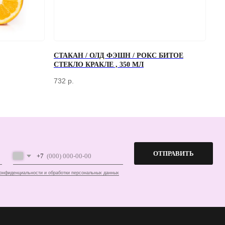
СТАКАН / ОЛД ФЭШН / РОКС БИТОЕ
СТЕКЛО КРАКЛЕ , 350 МЛ
ОТПРАВИТЬ
732
р.
работки персональных данных
ПЕРЕД ПОСЕЩЕНИЕМ ОФИСА, ПОЖАЛУЙСТА, СВЯЖИТЕСЬ С НАМИ
+7 (966) 077-55-50
Г. МОСКВА, ДЕРБЕНЕВСКАЯ
НАБЕРЕЖНАЯ, Д. 7, СТР. 2
TELEGRAM
MAX