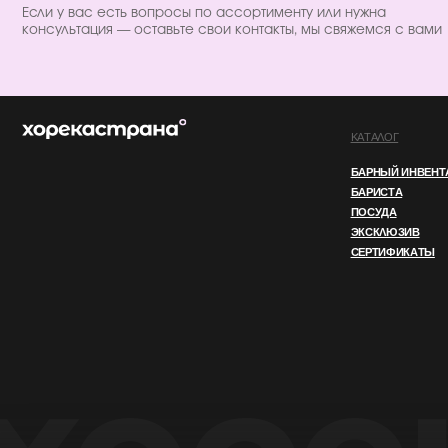
ИП ПЕРЕСАДА ЮЛИЯ АНАТОЛЬЕВНА
ИНН 760805850128
ОГРНИП 324762700000852
© 2025 ВСЕ ПРАВА ЗАЩИЩЕНЫ
ПОЛИТИКА КОНФИДЕНЦИАЛЬНОСТ
Этот сайт использует файлы cookie. Продолжая
OK
использовать его, вы соглашаетесь
с нашей
Политикой конфиденциальности.