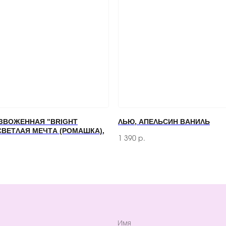
+7
Отправляя форму, вы соглашаетесь
с Политикой конфиденциальности и
ЗВОЖЕННАЯ "BRIGHT
ЛЬЮ, АПЕЛЬСИН ВАНИЛЬ
СВЕТЛАЯ МЕЧТА (РОМАШКА),
1 390
р.
КЛИЕНТАМ
ДОСТАВКА И ОПЛАТА
О КОМПАНИИ
КОНТАКТЫ