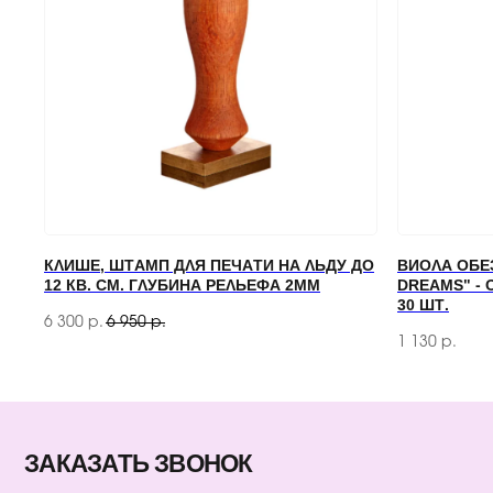
ЗАКАЗАТЬ ЗВОНОК
Если у вас есть вопросы по ассортименту или нужна
консультация — оставьте свои контакты, мы свяжемся с вами
КЛИШЕ, ШТАМП ДЛЯ ПЕЧАТИ НА ЛЬДУ ДО
ВИОЛА ОБЕ
12 КВ. СМ. ГЛУБИНА РЕЛЬЕФА 2ММ
DREAMS" - 
30 ШТ.
6 300
6 950
р.
р.
1 130
р.
КАТАЛОГ
БАРНЫЙ ИНВЕНТАРЬ
БАРИСТА
ПОСУДА
ЭКСКЛЮЗИВ
СЕРТИФИКАТЫ