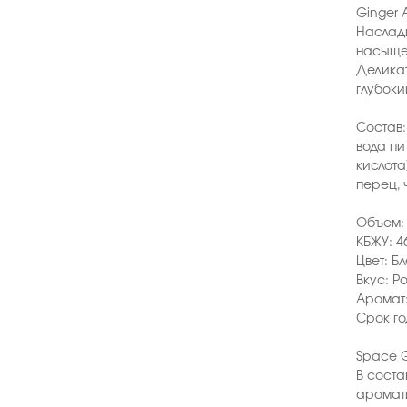
Ginger 
Наслади
насыщен
Деликат
глубоки
Состав:
вода пи
кислота
перец, 
Объем: 
КБЖУ: 46
Цвет: Б
Вкус: Р
Аромат:
Срок го
Space G
В соста
аромати