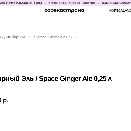
ЧКУ РОССИИ ОТ 1 ДНЯ
>1500 ПРОВЕРЕННЫХ ТОВАРОВ
ДОСТАВИМ В ЛЮБУЮ ТОЧК
HORECALAND@YANDEX.RU
+7
ы
Имбирный Эль / Space Ginger Ale 0,25 л
рный Эль / Space Ginger Ale 0,25 л
0
р.
БАВИТЬ В КОРЗИНУ