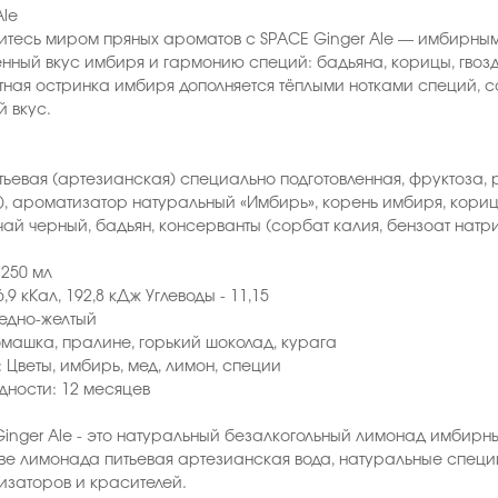
Ale
тесь миром пряных ароматов с SPACE Ginger Ale — имбирным 
ный вкус имбиря и гармонию специй: бадьяна, корицы, гвозд
ная остринка имбиря дополняется тёплыми нотками специй, 
й вкус.
тьевая (артезианская) специально подготовленная, фруктоза, 
), ароматизатор натуральный «Имбирь», корень имбиря, кориц
чай черный, бадьян, консерванты (сорбат калия, бензоат натри
250 мл
,9 кКал, 192,8 кДж Углеводы - 11,15
ледно-желтый
омашка, пралине, горький шоколад, курага
 Цветы, имбирь, мед, лимон, специи
дности: 12 месяцев
inger Ale - это натуральный безалкогольный лимонад имбирн
ве лимонада питьевая артезианская вода, натуральные специ
заторов и красителей.