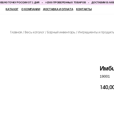
ТОЧКУ РОССИИ ОТ 1 ДНЯ
>1500 ПРОВЕРЕННЫХ ТОВАРОВ
ДОСТАВИМ В ЛЮБУЮ ТО
КАТАЛОГ
О КОМПАНИИ
ДОСТАВКА И ОПЛАТА
КОНТАКТЫ
Главная
Весь каталог
Барный инвентарь
Ингредиенты и продукт
Имби
19001
140,0
ДО