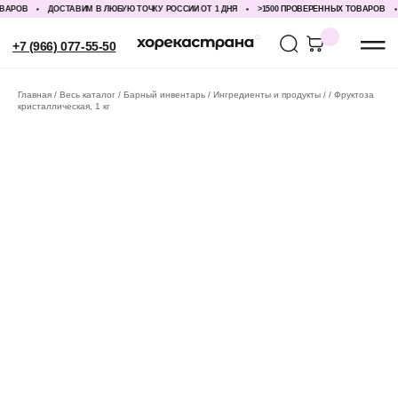
РОВ
ДОСТАВИМ В ЛЮБУЮ ТОЧКУ РОССИИ ОТ 1 ДНЯ
>1500 ПРОВЕРЕННЫХ ТОВАРОВ
Д
+7 (966) 077-55-50
Главная
Весь каталог
Барный инвентарь
Ингредиенты и продукты
Фруктоза
кристаллическая, 1 кг