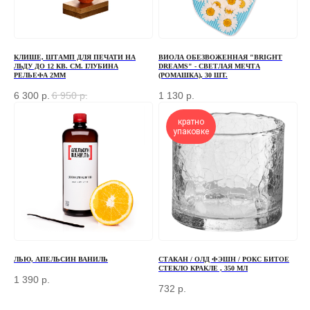
+7
КЛИШЕ, ШТАМП ДЛЯ ПЕЧАТИ НА
ВИОЛА ОБЕЗВОЖЕННАЯ "BRIGHT
ЛЬДУ ДО 12 КВ. СМ. ГЛУБИНА
DREAMS" - СВЕТЛАЯ МЕЧТА
ОТПРАВИТЬ
РЕЛЬЕФА 2ММ
(РОМАШКА), 30 ШТ.
6 300
р.
6 950
р.
1 130
р.
Отправляя форму, вы соглашаетесь
с Политикой
конфиденциальности и обработки персональных данных
кратно
упаковке
ПЕРЕД ПОСЕЩЕНИЕМ ОФИСА, ПОЖАЛУЙСТА,
СВЯЖИТЕСЬ С НАМИ
+7 (966) 077-55-50
Г. МОСКВА, ДЕРБЕНЕВСКАЯ
НАБЕРЕЖНАЯ, Д. 7, СТР. 2
ЛЬЮ, АПЕЛЬСИН ВАНИЛЬ
СТАКАН / ОЛД ФЭШН / РОКС БИТОЕ
СТЕКЛО КРАКЛЕ , 350 МЛ
1 390
р.
TELEGRAM
732
р.
MAX