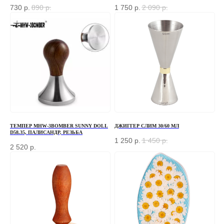
730
р.
890
р.
1 750
р.
2 090
р.
ТЕМПЕР MHW-3BOMBER SUNNY DOLL
ДЖИГГЕР СЛИМ 30/60 МЛ
D58.35, ПАЛИСАНДР, РЕЗЬБА
1 250
р.
1 450
р.
2 520
р.
ЗАКАЗАТЬ ЗВОНОК
Если у вас есть вопросы по ассортименту или
нужна консультация — оставьте свои контакты, мы
свяжемся с вами