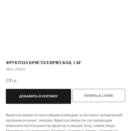
ФРУКТОЗА КРИСТАЛЛИЧЕСКАЯ, 1 КГ
SKU:
25015
230
р.
С ЭТИМ ТОВАРОМ ПОКУПАЮТ
КУПИТЬ В 1 КЛИК
ДОБАВИТЬ В КОРЗИНУ
Фруктоза является простейшим углеводом, из которого человеческий
организм получает энергию. Фруктоза является составляющим
компонентом большинства фруктов и овощей, ягод, злаков, меда.
Максимальное количество фруктозы содержат фрукты, поэтому ее