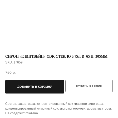
СИРОП «ГЛИНТВЕЙН» ODK СТЕКЛО 0,75Л D=65,H=305ММ
SKU:
17659
750
р.
С ЭТИМ ТОВАРОМ ПОКУПАЮТ
КУПИТЬ В 1 КЛИК
ДОБАВИТЬ В КОРЗИНУ
Состав: сахар, вода, концентрированный сок красного винограда,
концентрированный лимонный сок, экстракт моркови, ароматизаторы.
Не содержит глютена.