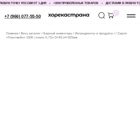
БУЮ ТОЧКУ РОССИИ ОТ 1 ДНЯ
>1500 ПРОВЕРЕННЫХ ТОВАРОВ
ДОСТАВИМ В ЛЮБУЮ ТОЧКУ
+7 (966) 077-55-50
Главная
Весь каталог
Барный инвентарь
Ингредиенты и продукты
Сироп
«Глинтвейн» ODK стекло 0,75л D=65,H=305мм