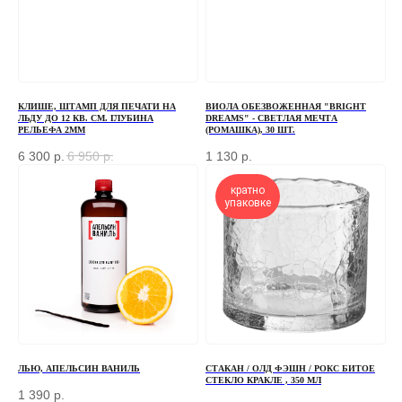
+7
КЛИШЕ, ШТАМП ДЛЯ ПЕЧАТИ НА
ВИОЛА ОБЕЗВОЖЕННАЯ "BRIGHT
ОТПРАВИТЬ
ЛЬДУ ДО 12 КВ. СМ. ГЛУБИНА
DREAMS" - СВЕТЛАЯ МЕЧТА
РЕЛЬЕФА 2ММ
(РОМАШКА), 30 ШТ.
Отправляя форму, вы соглашаетесь
с Политикой
6 300
р.
6 950
р.
1 130
р.
конфиденциальности и обработки персональных данных
кратно
упаковке
ПЕРЕД ПОСЕЩЕНИЕМ ОФИСА, ПОЖАЛУЙСТА,
СВЯЖИТЕСЬ С НАМИ
+7 (966) 077-55-50
Г. МОСКВА, ДЕРБЕНЕВСКАЯ
НАБЕРЕЖНАЯ, Д. 7, СТР. 2
ЛЬЮ, АПЕЛЬСИН ВАНИЛЬ
СТАКАН / ОЛД ФЭШН / РОКС БИТОЕ
СТЕКЛО КРАКЛЕ , 350 МЛ
TELEGRAM
1 390
р.