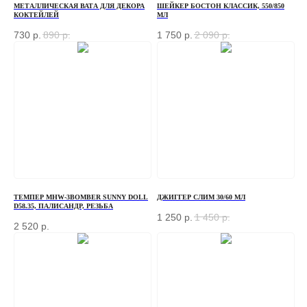
МЕТАЛЛИЧЕСКАЯ ВАТА ДЛЯ ДЕКОРА
ШЕЙКЕР БОСТОН КЛАССИК, 550/850
КОКТЕЙЛЕЙ
МЛ
730
р.
890
р.
1 750
р.
2 090
р.
ТЕМПЕР MHW-3BOMBER SUNNY DOLL
ДЖИГГЕР СЛИМ 30/60 МЛ
D58.35, ПАЛИСАНДР, РЕЗЬБА
1 250
р.
1 450
р.
2 520
р.
ЗАКАЗАТЬ ЗВОНОК
Если у вас есть вопросы по ассортименту или
нужна консультация — оставьте свои контакты, мы
свяжемся с вами