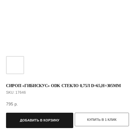
СИРОП «ГИБИСКУС» ODK СТЕКЛО 0,75Л D=65,H=305ММ
SKU:
17646
795
р.
С ЭТИМ ТОВАРОМ ПОКУПАЮТ
КУПИТЬ В 1 КЛИК
ДОБАВИТЬ В КОРЗИНУ