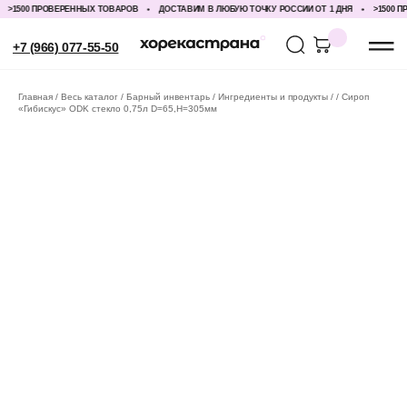
>1500 ПРОВЕРЕННЫХ ТОВАРОВ
ДОСТАВИМ В ЛЮБУЮ ТОЧКУ РОССИИ ОТ 1 ДНЯ
>1500 ПР
+7 (966) 077-55-50
Главная
Весь каталог
Барный инвентарь
Ингредиенты и продукты
Сироп
«Гибискус» ODK стекло 0,75л D=65,H=305мм