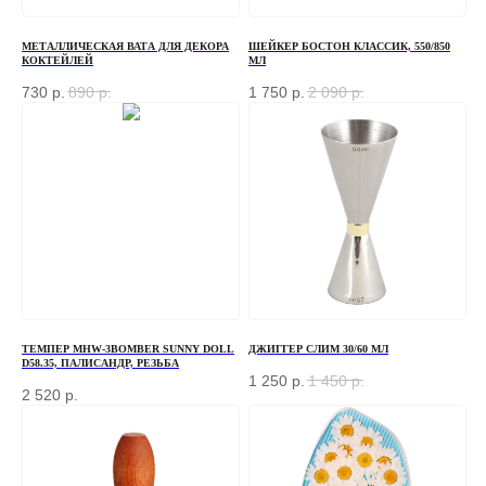
МЕТАЛЛИЧЕСКАЯ ВАТА ДЛЯ ДЕКОРА
ШЕЙКЕР БОСТОН КЛАССИК, 550/850
КОКТЕЙЛЕЙ
МЛ
730
р.
890
р.
1 750
р.
2 090
р.
ТЕМПЕР MHW-3BOMBER SUNNY DOLL
ДЖИГГЕР СЛИМ 30/60 МЛ
D58.35, ПАЛИСАНДР, РЕЗЬБА
1 250
р.
1 450
р.
2 520
р.
ЗАКАЗАТЬ ЗВОНОК
Если у вас есть вопросы по ассортименту или
нужна консультация — оставьте свои контакты, мы
свяжемся с вами