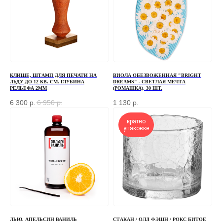
+7
ОТПРАВИТЬ
КЛИШЕ, ШТАМП ДЛЯ ПЕЧАТИ НА
ВИОЛА ОБЕЗВОЖЕННАЯ "BRIGHT
ЛЬДУ ДО 12 КВ. СМ. ГЛУБИНА
DREAMS" - СВЕТЛАЯ МЕЧТА
РЕЛЬЕФА 2ММ
(РОМАШКА), 30 ШТ.
Отправляя форму, вы соглашаетесь
с Политикой
конфиденциальности и обработки персональных данных
6 300
р.
6 950
р.
1 130
р.
кратно
упаковке
ПЕРЕД ПОСЕЩЕНИЕМ ОФИСА, ПОЖАЛУЙСТА,
СВЯЖИТЕСЬ С НАМИ
+7 (966) 077-55-50
Г. МОСКВА, ДЕРБЕНЕВСКАЯ
НАБЕРЕЖНАЯ, Д. 7, СТР. 2
ЛЬЮ, АПЕЛЬСИН ВАНИЛЬ
СТАКАН / ОЛД ФЭШН / РОКС БИТОЕ