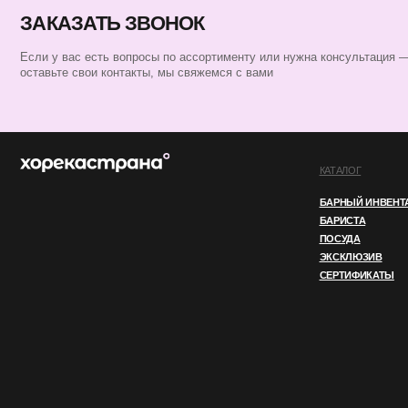
БАРНЫЙ ИНВЕНТАРЬ
БАРИСТА
ПОСУДА
ЭКСКЛЮЗИВ
СЕРТИФИКАТЫ
ИП ПЕРЕСАДА ЮЛИЯ АНАТОЛЬЕВНА
ИНН 760805850128
ОГРНИП 324762700000852
© 2025 ВСЕ ПРАВА ЗАЩИЩЕНЫ
ПОЛИТИКА КОНФИДЕНЦИАЛЬНОСТ
Этот сайт использует файлы cookie. Продолжая
OK
использовать его, вы соглашаетесь
с нашей
Политикой конфиденциальности.