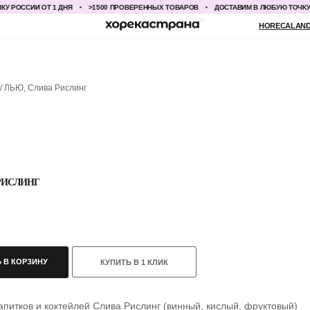
ССИИ ОТ 1 ДНЯ
>1500 ПРОВЕРЕННЫХ ТОВАРОВ
ДОСТАВИМ В ЛЮБУЮ ТОЧКУ РОСС
HORECALAND@YANDEX.RU
+7
ЛЬЮ, Слива Рислинг
РИСЛИНГ
 В КОРЗИНУ
КУПИТЬ В 1 КЛИК
апитков и коктейлей Слива Рислинг (винный, кислый, фруктовый)