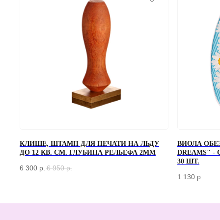
ЗАКАЗАТЬ ЗВОНОК
КЛИШЕ, ШТАМП ДЛЯ ПЕЧАТИ НА ЛЬДУ
ВИОЛА ОБЕ
ДО 12 КВ. СМ. ГЛУБИНА РЕЛЬЕФА 2ММ
DREAMS" -
Если у вас есть вопросы по ассортименту или нужна консультация —
оставьте свои контакты, мы свяжемся с вами
30 ШТ.
6 300
р.
6 950
р.
1 130
р.
КАТАЛОГ