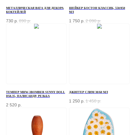
МЕТАЛЛИЧЕСКАЯ ВАТА ДЛЯ ДЕКОРА
ШЕЙКЕР БОСТОН КЛАССИК, 550/850
КОКТЕЙЛЕЙ
МЛ
730
р.
890
р.
1 750
р.
2 090
р.
ТЕМПЕР MHW-3BOMBER SUNNY DOLL
ДЖИГГЕР СЛИМ 30/60 МЛ
D58.35, ПАЛИСАНДР, РЕЗЬБА
1 250
р.
1 450
р.
2 520
р.
ЗАКАЗАТЬ ЗВОНОК
Если у вас есть вопросы по ассортименту или
нужна консультация — оставьте свои контакты, мы
свяжемся с вами