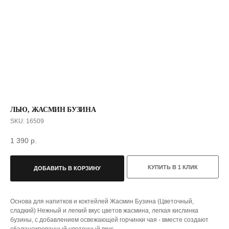
ЛЬЮ, ЖАСМИН БУЗИНА
SKU:
16509
1 390
р.
КУПИТЬ В 1 КЛИК
ДОБАВИТЬ В КОРЗИНУ
С ЭТИМ ТОВАРОМ ПОКУПАЮТ
Основа для напитков и коктейлей Жасмин Бузина (Цветочный,
сладкий) Нежный и легкий вкус цветов жасмина, легкая кислинка
бузины, с добавлением освежающей горчинки чая - вместе создают
сбалансированный цветочный вкус.