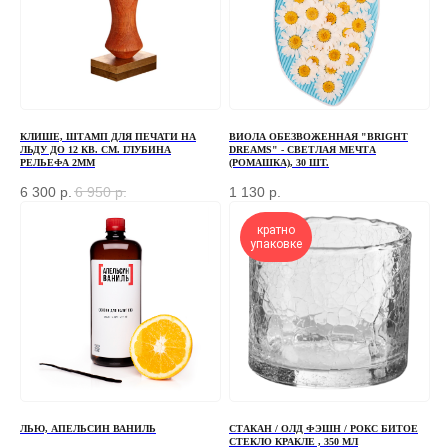
+7
ОТПРАВИТЬ
КЛИШЕ, ШТАМП ДЛЯ ПЕЧАТИ НА
ВИОЛА ОБЕЗВОЖЕННАЯ "BRIGHT
ЛЬДУ ДО 12 КВ. СМ. ГЛУБИНА
DREAMS" - СВЕТЛАЯ МЕЧТА
РЕЛЬЕФА 2ММ
(РОМАШКА), 30 ШТ.
Отправляя форму, вы соглашаетесь
с Политикой
конфиденциальности и обработки персональных данных
6 300
р.
6 950
р.
1 130
р.
кратно
упаковке
ПЕРЕД ПОСЕЩЕНИЕМ ОФИСА, ПОЖАЛУЙСТА,
СВЯЖИТЕСЬ С НАМИ
+7 (966) 077-55-50
Г. МОСКВА, ДЕРБЕНЕВСКАЯ
НАБЕРЕЖНАЯ, Д. 7, СТР. 2
ЛЬЮ, АПЕЛЬСИН ВАНИЛЬ
СТАКАН / ОЛД ФЭШН / РОКС БИТОЕ
TELEGRAM
СТЕКЛО КРАКЛЕ , 350 МЛ