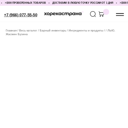
>1500 ПРОВЕРЕННЫХ ТОВАРОВ
ДОСТАВИМ В ЛЮБУЮ ТОЧКУ РОССИИ ОТ 1 ДНЯ
>1500 П
+7 (966) 077-55-50
Главная
Весь каталог
Барный инвентарь
Ингредиенты и продукты
ЛЬЮ,
Жасмин Бузина