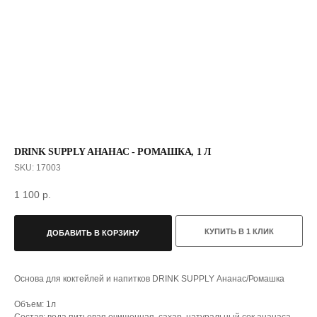
DRINK SUPPLY АНАНАС - РОМАШКА, 1 Л
SKU:
17003
1 100
р.
КУПИТЬ В 1 КЛИК
ДОБАВИТЬ В КОРЗИНУ
С ЭТИМ ТОВАРОМ ПОКУПАЮТ
Основа для коктейлей и напитков DRINK SUPPLY Ананас/Ромашка
Объем: 1л
Состав: вода питьевая очищенная, сахар, натуральный сок ананаса,