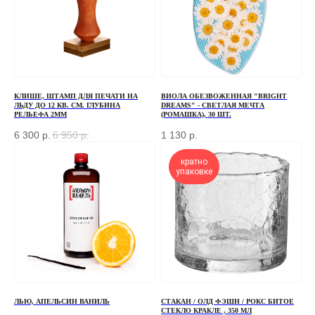
+7
ОТПРАВИТЬ
КЛИШЕ, ШТАМП ДЛЯ ПЕЧАТИ НА
ВИОЛА ОБЕЗВОЖЕННАЯ "BRIGHT
ЛЬДУ ДО 12 КВ. СМ. ГЛУБИНА
DREAMS" - СВЕТЛАЯ МЕЧТА
РЕЛЬЕФА 2ММ
(РОМАШКА), 30 ШТ.
Отправляя форму, вы соглашаетесь
с Политикой
конфиденциальности и обработки персональных данных
6 300
р.
6 950
р.
1 130
р.
кратно
упаковке
ПЕРЕД ПОСЕЩЕНИЕМ ОФИСА, ПОЖАЛУЙСТА,
СВЯЖИТЕСЬ С НАМИ
+7 (966) 077-55-50
Г. МОСКВА, ДЕРБЕНЕВСКАЯ
НАБЕРЕЖНАЯ, Д. 7, СТР. 2
ЛЬЮ, АПЕЛЬСИН ВАНИЛЬ
СТАКАН / ОЛД ФЭШН / РОКС БИТОЕ
TELEGRAM
СТЕКЛО КРАКЛЕ , 350 МЛ