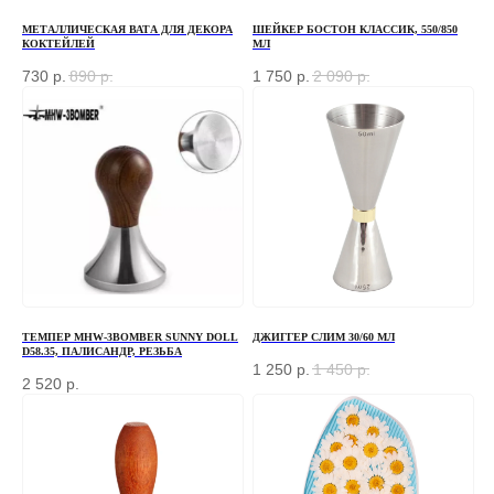
МЕТАЛЛИЧЕСКАЯ ВАТА ДЛЯ ДЕКОРА
ШЕЙКЕР БОСТОН КЛАССИК, 550/850
КОКТЕЙЛЕЙ
МЛ
730
р.
890
р.
1 750
р.
2 090
р.
ТЕМПЕР MHW-3BOMBER SUNNY DOLL
ДЖИГГЕР СЛИМ 30/60 МЛ
D58.35, ПАЛИСАНДР, РЕЗЬБА
1 250
р.
1 450
р.
2 520
р.
ЗАКАЗАТЬ ЗВОНОК
Если у вас есть вопросы по ассортименту или
нужна консультация — оставьте свои контакты, мы
свяжемся с вами