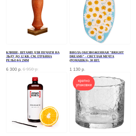
свяжемся с вами
+7
ОТПРАВИТЬ
КЛИШЕ, ШТАМП ДЛЯ ПЕЧАТИ НА
ВИОЛА ОБЕЗВОЖЕННАЯ "BRIGHT
ЛЬДУ ДО 12 КВ. СМ. ГЛУБИНА
DREAMS" - СВЕТЛАЯ МЕЧТА
РЕЛЬЕФА 2ММ
(РОМАШКА), 30 ШТ.
Отправляя форму, вы соглашаетесь
с Политикой
конфиденциальности и обработки персональных данных
6 300
р.
6 950
р.
1 130
р.
кратно
упаковке
ПЕРЕД ПОСЕЩЕНИЕМ ОФИСА, ПОЖАЛУЙСТА,
СВЯЖИТЕСЬ С НАМИ
+7 (966) 077-55-50
Г. МОСКВА, ДЕРБЕНЕВСКАЯ
НАБЕРЕЖНАЯ, Д. 7, СТР. 2