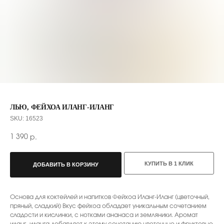
ЛЬЮ, ФЕЙХОА ИЛАНГ-ИЛАНГ
SKU:
16523
1 390
р.
КУПИТЬ В 1 КЛИК
ДОБАВИТЬ В КОРЗИНУ
С ЭТИМ ТОВАРОМ ПОКУПАЮТ
Основа для коктейлей и напитков Фейхоа Иланг-Иланг (цветочный,
пряный, сладкий) Вкус фейхоа обладает уникальным сочетанием
сладости и кислинки, с нотками ананаса и земляники. Аромат
иланг- иланга добавляет к этому сочетанию цветочные и фруктовые