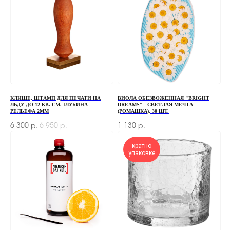
нужна консультация — оставьте свои контакты,
мы свяжемся с вами
+7
ОТПРАВИТЬ
КЛИШЕ, ШТАМП ДЛЯ ПЕЧАТИ НА
ВИОЛА ОБЕЗВОЖЕННАЯ "BRIGHT
ЛЬДУ ДО 12 КВ. СМ. ГЛУБИНА
DREAMS" - СВЕТЛАЯ МЕЧТА
Отправляя форму, вы соглашаетесь
с Политикой
РЕЛЬЕФА 2ММ
(РОМАШКА), 30 ШТ.
конфиденциальности и обработки персональных данных
6 300
6 950
1 130
р.
р.
р.
кратно
упаковке
ПЕРЕД ПОСЕЩЕНИЕМ ОФИСА, ПОЖАЛУЙСТА,
СВЯЖИТЕСЬ С НАМИ
+7 (966) 077-55-50
Г. МОСКВА, ДЕРБЕНЕВСКАЯ
НАБЕРЕЖНАЯ, Д. 7, СТР. 2