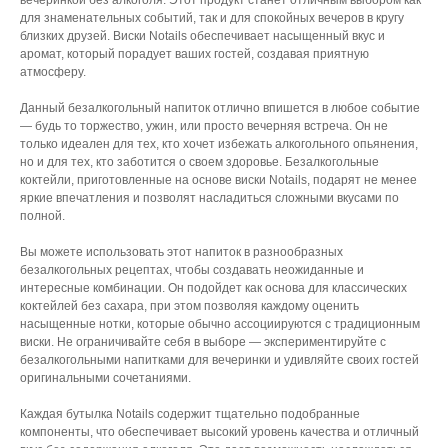
для знаменательных событий, так и для спокойных вечеров в кругу
близких друзей. Виски Notails обеспечивает насыщенный вкус и
аромат, который порадует ваших гостей, создавая приятную
атмосферу.
Данный безалкогольный напиток отлично впишется в любое событие
— будь то торжество, ужин, или просто вечерняя встреча. Он не
только идеален для тех, кто хочет избежать алкогольного опьянения,
но и для тех, кто заботится о своем здоровье. Безалкогольные
коктейли, приготовленные на основе виски Notails, подарят не менее
яркие впечатления и позволят насладиться сложными вкусами по
полной.
Вы можете использовать этот напиток в разнообразных
безалкогольных рецептах, чтобы создавать неожиданные и
интересные комбинации. Он подойдет как основа для классических
коктейлей без сахара, при этом позволяя каждому оценить
насыщенные нотки, которые обычно ассоциируются с традиционным
виски. Не ограничивайте себя в выборе — экспериментируйте с
безалкогольными напитками для вечеринки и удивляйте своих гостей
оригинальными сочетаниями.
Каждая бутылка Notails содержит тщательно подобранные
компоненты, что обеспечивает высокий уровень качества и отличный