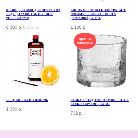
+7 (966) 077-55-50
КЛИШЕ, ШТАМП ДЛЯ ПЕЧАТИ НА
ВИОЛА ОБЕЗВОЖЕННАЯ "BRIGHT
Г. МОСКВА, ДЕРБЕНЕВСКАЯ
ЛЬДУ ДО 12 КВ. СМ. ГЛУБИНА
DREAMS" - СВЕТЛАЯ МЕЧТА
РЕЛЬЕФА 2ММ
(РОМАШКА), 30 ШТ.
НАБЕРЕЖНАЯ, Д. 7, СТР. 2
6 300
р.
6 950
р.
1 130
р.
TELEGRAM
кратно
MAX
упаковке
КЛИЕНТАМ
КАТАЛОГ
БАРНЫЙ ИНВЕНТАРЬ
ДОСТАВКА И ОПЛАТА
БАРИСТА
О КОМПАНИИ
ПОСУДА
КОНТАКТЫ
ЭКСКЛЮЗИВ
СЕРТИФИКАТЫ
ЛЬЮ, АПЕЛЬСИН ВАНИЛЬ
СТАКАН / ОЛД ФЭШН / РОКС БИТОЕ
СТЕКЛО КРАКЛЕ , 350 МЛ
1 390
р.
732
р.
© 2025 ВСЕ ПРАВА ЗАЩИЩЕНЫ
ПОЛИТИКА КОНФИДЕНЦИАЛЬНОСТИ
ПУБЛИЧНАЯ ОФЕРТА