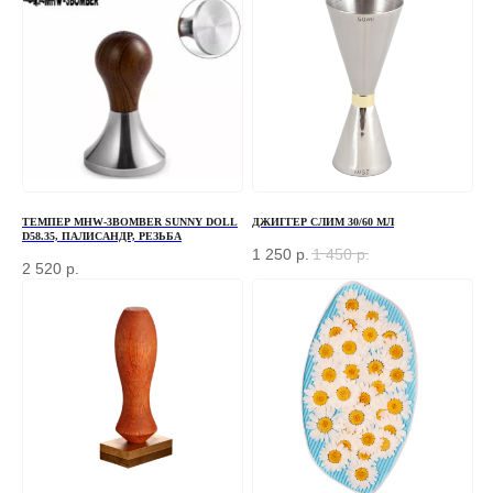
ЗАКАЗАТЬ ЗВОНОК
Если у вас есть вопросы по ассортименту или
нужна консультация — оставьте свои контакты, мы
свяжемся с вами
+7
ТЕМПЕР MHW-3BOMBER SUNNY DOLL
ДЖИГГЕР СЛИМ 30/60 МЛ
D58.35, ПАЛИСАНДР, РЕЗЬБА
1 250
р.
1 450
р.
2 520
р.
ОТПРАВИТЬ
Отправляя форму, вы соглашаетесь
с Политикой
конфиденциальности и обработки персональных данных
ПЕРЕД ПОСЕЩЕНИЕМ ОФИСА, ПОЖАЛУЙСТА,
СВЯЖИТЕСЬ С НАМИ