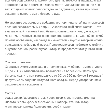
вкус без содержания алкоголя. Это дает возможность наслаждаться
С ЭТИМ ТОВАРОМ ПОКУПАЮТ
напитком в любое время и в любом месте. Идеальное решение для
тех, кто ценит времяпрепровождение с друзьями, желая при этом
сохранить ясность ума и бодрость духа.
Не упустите возможность добавить этот оригинальный напиток в свой
арсенал безалкогольных опций. Безалкогольный виски Notails — это
ваш шанс войти в новый мир безалкогольных напитков, где каждый
может быть частью веселья, не прибегая к алкоголю. Сделайте любой
момент особенным, наслаждаясь качеством и вкусом, который можно
разделить с любым из близких. Приготовьте свои любимые коктейли и
ощутите разнообразие вкусов, которые предлагает этот уникальный
продукт.
Условия хранения
Хранить в сухом месте вдали от солнечных лучей при температуре от
0С до 25С / и относительной влажности не более75% / Вскрытую
бутылку хранить при температуре от 0С до 25С не более 3 месяцев /
Допустимо выпадение натурального осадка / Перед употреблением
рекомендуется встряхнуть
Состав
вода / сахар / ароматизаторы / регулятор кислотности: лимонная
кислота / соль / краситель: сахарный коллер / стабилизатор:
ксантановая камедь / консервант: сорбат калия