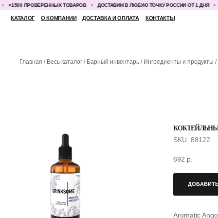
1500 ПРОВЕРЕННЫХ ТОВАРОВ
ДОСТАВИМ В ЛЮБУЮ ТОЧКУ РОССИИ ОТ 1 ДНЯ
>15
КАТАЛОГ
О КОМПАНИИ
ДОСТАВКА И ОПЛАТА
КОНТАКТЫ
Главная
Весь каталог
Барный инвентарь
Ингредиенты и продукты
КОКТЕЙЛЬНЫЙ
SKU:
88122
692
р.
ДОБАВИТЬ
Aromatic Angob