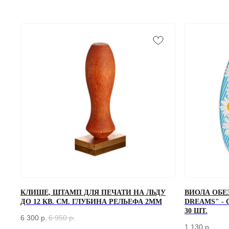
ЗАКАЗАТЬ ЗВОНОК
КЛИШЕ, ШТАМП ДЛЯ ПЕЧАТИ НА ЛЬДУ
ВИОЛА ОБЕ
Если у вас есть вопросы по ассортименту или нужна консультация —
ДО 12 КВ. СМ. ГЛУБИНА РЕЛЬЕФА 2ММ
DREAMS" -
оставьте свои контакты, мы свяжемся с вами
30 ШТ.
6 300
р.
6 950
р.
1 130
р.