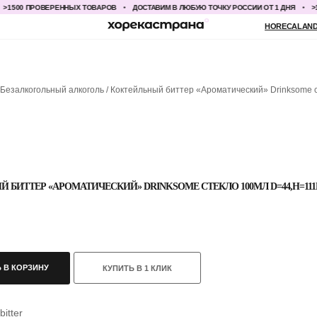
00 ПРОВЕРЕННЫХ ТОВАРОВ
ДОСТАВИМ В ЛЮБУЮ ТОЧКУ РОССИИ ОТ 1 ДНЯ
>1500
HORECALAND@YANDEX.RU
+7
Безалкогольный алкоголь
Коктейльный биттер «Ароматический» Drinksome 
 БИТТЕР «АРОМАТИЧЕСКИЙ» DRINKSOME СТЕКЛО 100МЛ D=44,H=11
 В КОРЗИНУ
КУПИТЬ В 1 КЛИК
itter