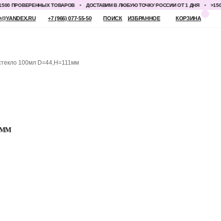
 ПРОВЕРЕННЫХ ТОВАРОВ
ДОСТАВИМ В ЛЮБУЮ ТОЧКУ РОССИИ ОТ 1 ДНЯ
>1500 П
 (966) 077-55-50
ПОИСК
ИЗБРАННОЕ
КОРЗИНА
стекло 100мл D=44,H=111мм
1ММ