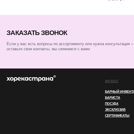
КАТАЛОГ
БАРНЫЙ ИНВЕНТАРЬ
БАРИСТА
ПОСУДА
ЭКСКЛЮЗИВ
СЕРТИФИКАТЫ
ИП ПЕРЕСАДА ЮЛИЯ АНАТОЛЬЕВНА
ИНН 760805850128
ОГРНИП 324762700000852
© 2025 ВСЕ ПРАВА ЗАЩИЩЕНЫ
ПОЛИТИКА КОНФИДЕНЦИАЛЬНОСТ
Этот сайт использует файлы cookie. Продолжая