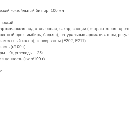
еский коктейльный биттер, 100 мл
ический
артезианская подготовленная, сахар, специи (экстракт корня гореча
скатный орех, имбирь, бадьян), натуральные ароматизаторы, регул
рамельный колер), консерванты (Е202, Е211).
сть (г/100 г)
ры – 0г, углеводы – 25г
я ценность (ккал/100 г)
мл