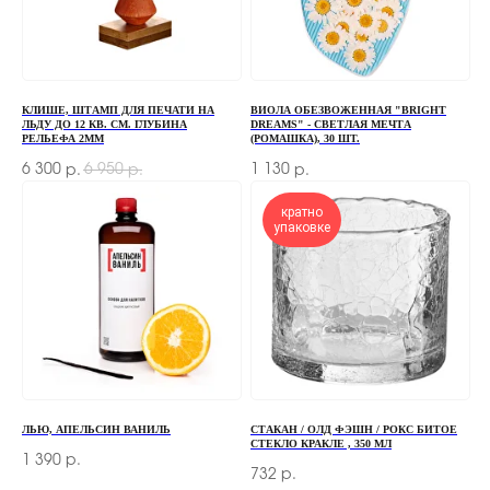
+7
КЛИШЕ, ШТАМП ДЛЯ ПЕЧАТИ НА
ВИОЛА ОБЕЗВОЖЕННАЯ "BRIGHT
ОТПРАВИТЬ
ЛЬДУ ДО 12 КВ. СМ. ГЛУБИНА
DREAMS" - СВЕТЛАЯ МЕЧТА
РЕЛЬЕФА 2ММ
(РОМАШКА), 30 ШТ.
Отправляя форму, вы соглашаетесь
с Политикой
6 300
6 950
1 130
р.
р.
р.
конфиденциальности и обработки персональных данных
кратно
упаковке
ПЕРЕД ПОСЕЩЕНИЕМ ОФИСА, ПОЖАЛУЙСТА,
СВЯЖИТЕСЬ С НАМИ
+7 (966) 077-55-50
Г. МОСКВА, ДЕРБЕНЕВСКАЯ
НАБЕРЕЖНАЯ, Д. 7, СТР. 2
ЛЬЮ, АПЕЛЬСИН ВАНИЛЬ
СТАКАН / ОЛД ФЭШН / РОКС БИТОЕ
СТЕКЛО КРАКЛЕ , 350 МЛ
TELEGRAM
1 390
р.
732
р.
MAX