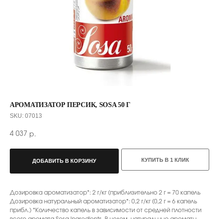
АРОМАТИЗАТОР ПЕРСИК, SOSA 50 Г
SKU:
07013
4 037
р.
С ЭТИМ ТОВАРОМ ПОКУПАЮТ
КУПИТЬ В 1 КЛИК
ДОБАВИТЬ В КОРЗИНУ
Дозировка ароматизатор*: 2 г/кг (приблизительно 2 г = 70 капель
Дозировка натуральный ароматизатор*: 0,2 г/кг (0,2 г = 6 капель
прибл.) *Количество капель в зависимости от средней плотности
всего аромата Sosa Ingredients. В целом, натуральные ароматы