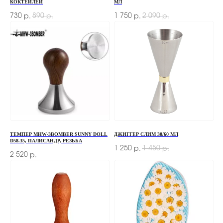
КОКТЕЙЛЕЙ
МЛ
730
890
1 750
2 090
р.
р.
р.
р.
ТЕМПЕР MHW-3BOMBER SUNNY DOLL
ДЖИГГЕР СЛИМ 30/60 МЛ
D58.35, ПАЛИСАНДР, РЕЗЬБА
1 250
1 450
р.
р.
2 520
р.
ЗАКАЗАТЬ ЗВОНОК
Если у вас есть вопросы по ассортименту или
нужна консультация — оставьте свои контакты,
мы свяжемся с вами